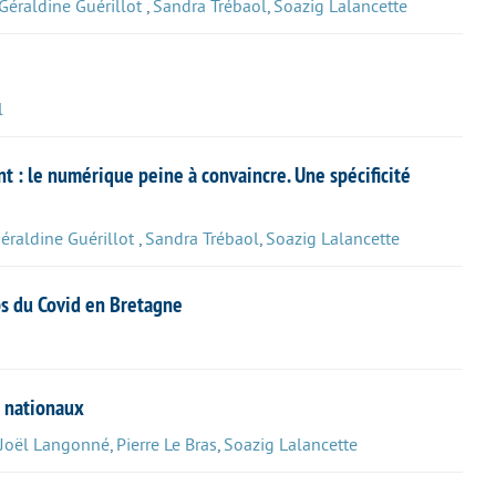
Géraldine Guérillot
,
Sandra Trébaol
,
Soazig Lalancette
l
 : le numérique peine à convaincre. Une spécificité
éraldine Guérillot
,
Sandra Trébaol
,
Soazig Lalancette
ps du Covid en Bretagne
s nationaux
Joël Langonné
,
Pierre Le Bras
,
Soazig Lalancette