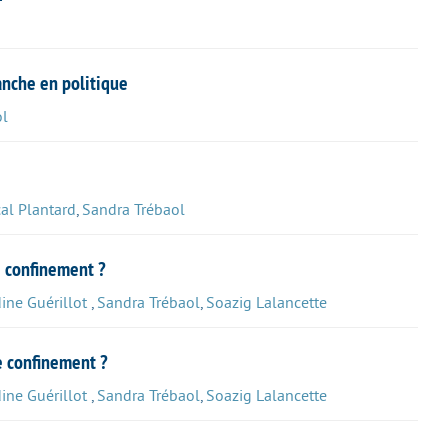
anche en politique
ol
al Plantard
,
Sandra Trébaol
e confinement ?
ine Guérillot
,
Sandra Trébaol
,
Soazig Lalancette
e confinement ?
ine Guérillot
,
Sandra Trébaol
,
Soazig Lalancette