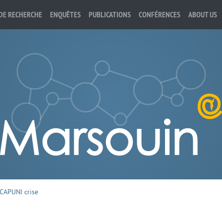
DE RECHERCHE
ENQUÊTES
PUBLICATIONS
CONFÉRENCES
ABOUT US
CAPUNI crise