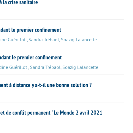
la crise sanitaire
dant le premier confinement
ine Guérillot
,
Sandra Trébaol
,
Soazig Lalancette
ndant le premier confinement
dine Guérillot
,
Sandra Trébaol
,
Soazig Lalancette
nt à distance y a-t-il une bonne solution ?
jet de conflit permanent " Le Monde 2 avril 2021