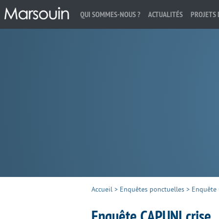
QUI SOMMES-NOUS ?
ACTUALITÉS
PROJETS 
Rechercher :
Accueil
>
Enquêtes ponctuelles
>
Enquête 
Enquête CAPUNI crise