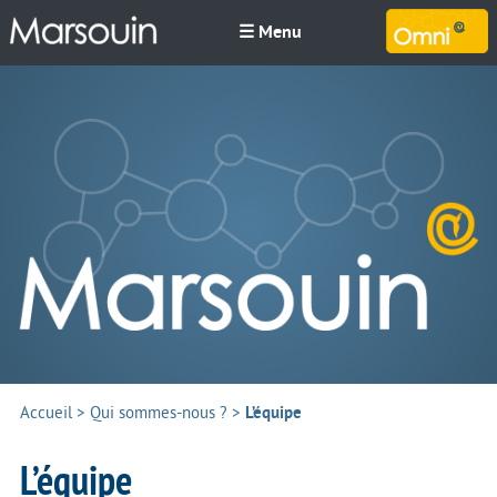
☰ Menu
M
Accueil
>
Qui sommes-nous ?
>
L’équipe
L’équipe