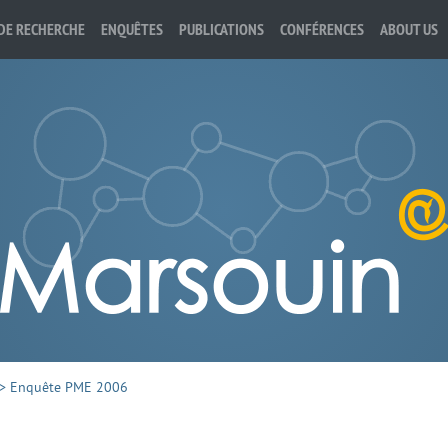
DE RECHERCHE
ENQUÊTES
PUBLICATIONS
CONFÉRENCES
ABOUT US
>
Enquête PME 2006