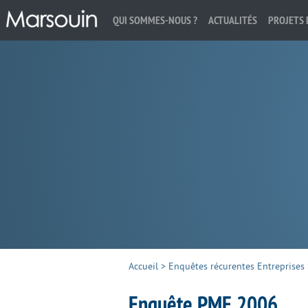
QUI SOMMES-NOUS ?
ACTUALITÉS
PROJETS 
Rechercher :
Accueil
>
Enquêtes récurentes Entreprises
Enquête PME 2006