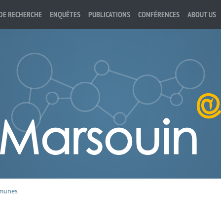
DE RECHERCHE
ENQUÊTES
PUBLICATIONS
CONFÉRENCES
ABOUT US
munes