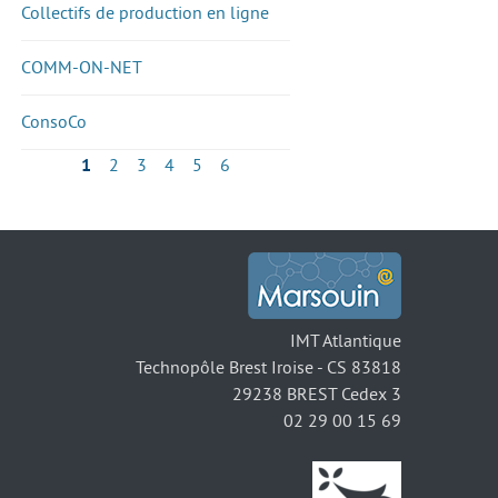
Collectifs de production en ligne
COMM-ON-NET
ConsoCo
1
2
3
4
5
6
IMT Atlantique
Technopôle Brest Iroise - CS 83818
29238 BREST Cedex 3
02 29 00 15 69