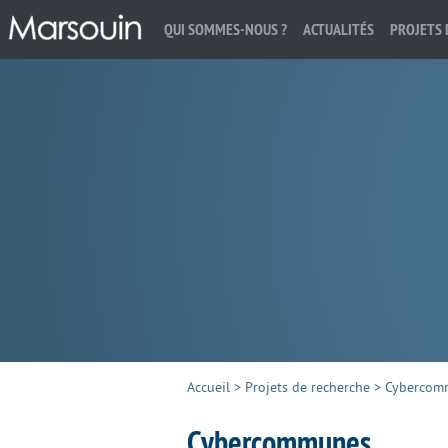
QUI SOMMES-NOUS ?
ACTUALITÉS
PROJETS 
Rechercher :
Accueil
>
Projets de recherche
>
Cybercom
Cybercommunes