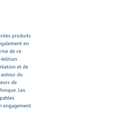
sites produits
 également en
rtie de ce
-édition
réation et de
t autour du
teurs de
echnique. Les
apables
s un engagement