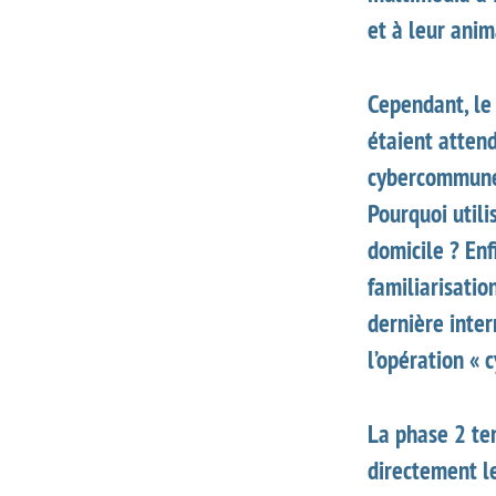
et à leur ani
Cependant, le 
étaient attend
cybercommunes
Pourquoi utili
domicile ? Enf
familiarisation
dernière inte
l’opération «
La phase 2 te
directement le