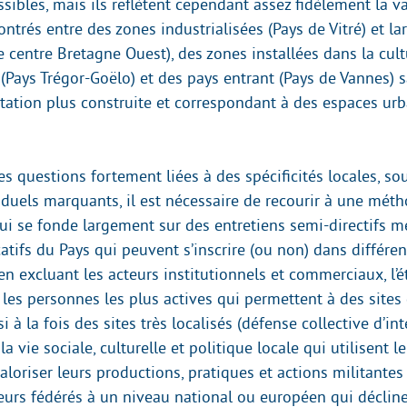
sibles, mais ils reflètent cependant assez fidèlement la v
ntrés entre des zones industrialisées (Pays de Vitré) et l
e centre Bretagne Ouest), des zones installées dans la cul
(Pays Trégor-Goëlo) et des pays entrant (Pays de Vannes) 
ation plus construite et correspondant à des espaces urb
s questions fortement liées à des spécificités locales, so
viduels marquants, il est nécessaire de recourir à une mét
ui se fonde largement sur des entretiens semi-directifs 
catifs du Pays qui peuvent s’inscrire (ou non) dans différe
 en excluant les acteurs institutionnels et commerciaux, l’é
les personnes les plus actives qui permettent à des sites 
i à la fois des sites très localisés (défense collective d’int
la vie sociale, culturelle et politique locale qui utilisent
aloriser leurs productions, pratiques et actions militantes
teurs fédérés à un niveau national ou européen qui déclin