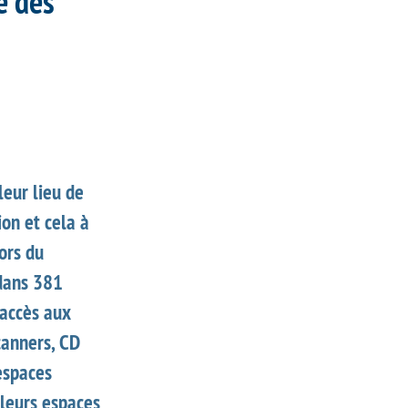
e des
leur lieu de
ion et cela à
ors du
 dans 381
accès aux
canners, CD
 espaces
 leurs espaces