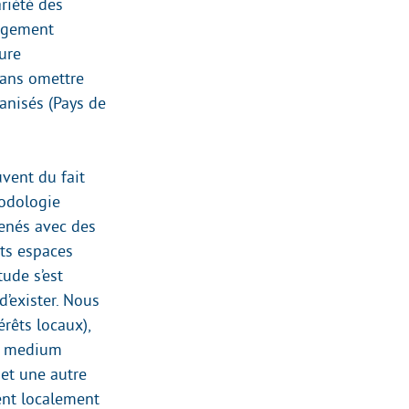
ariété des
argement
ture
sans omettre
anisés (Pays de
uvent du fait
hodologie
menés avec des
nts espaces
tude s’est
d’exister. Nous
érêts locaux),
 le medium
 et une autre
ent localement