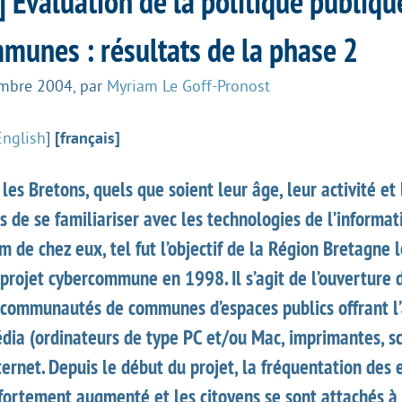
 Évaluation de la politique publiqu
munes : résultats de la phase 2
embre 2004
,
par
Myriam Le Goff-Pronost
English
]
[français]
les Bretons, quels que soient leur âge, leur activité et 
s de se familiariser avec les technologies de l’informat
 de chez eux, tel fut l’objectif de la Région Bretagne l
projet cybercommune en 1998. Il s’agit de l’ouverture
ommunautés de communes d’espaces publics offrant l’
édia (ordinateurs de type PC et/ou Mac, imprimantes, s
nternet. Depuis le début du projet, la fréquentation des
fortement augmenté et les citoyens se sont attachés à