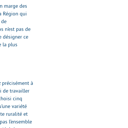
 en marge des
la Région qui
s de
s n’est pas de
e désigner ce
e la plus
z précisément à
 de travailler
choisi cinq
’une variété
e ruralité et
 pas l’ensemble