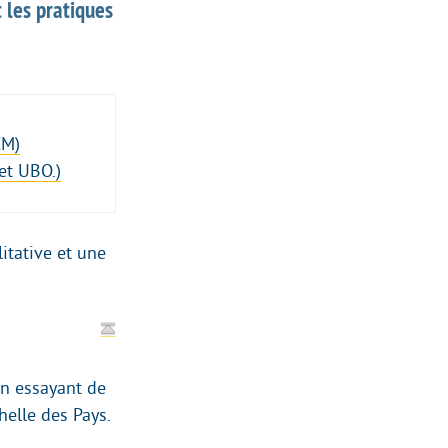
t les pratiques
CM)
et UBO.)
itative et une
en essayant de
chelle des Pays.