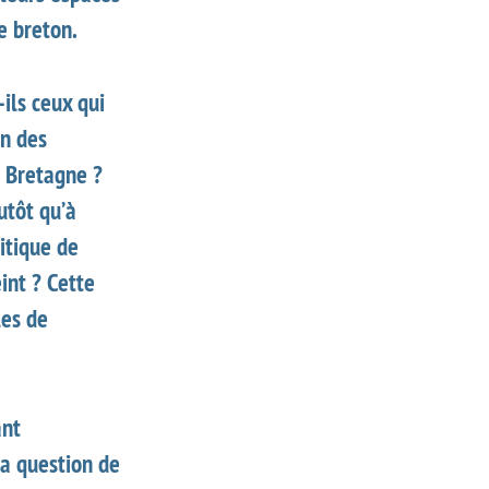
e breton.
-ils ceux qui
on des
 Bretagne ?
utôt qu’à
itique de
eint ? Cette
les de
ant
la question de