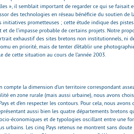
lles », il semblait important de regarder ce qui se faisait
’essor des technologies en réseau bénéficie du soutien de 
s initiatives prometteuses ; cette étude indique des piste
et de l’impasse probable de certains projets. Notre propo
trait exhaustif des sites bretons non institutionnels, ni d
romu en priorité, mais de tenter d’établir une photographi
le de cette situation au cours de l’année 2003.
n compte la dimension d’un territoire correspondant asse
bilité en zone rurale (mais aussi urbaine), nous avons choisi
 Pays et d’en respecter les contours. Pour cela, nous avons 
eprésentant aussi bien les quatre départements bretons qu
ocio-économiques et de typologies oscillant entre une fort
us urbains. Les cinq Pays retenus ne montrent sans doute