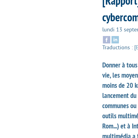
[Rapport]
cybercom
lundi 13 sept
Traductions :
[
Donner à tous 
vie, les moyen
moins de 20 km
lancement du 
communes ou c
outils multim
Rom...) et à I
multimédia a 