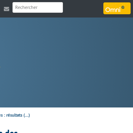
MARSOUIN.ORG
 : résultats (…)