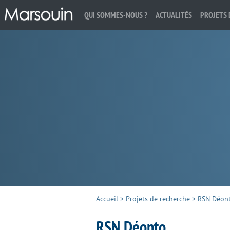
QUI SOMMES-NOUS ?
ACTUALITÉS
PROJETS 
Rechercher :
Accueil
>
Projets de recherche
>
RSN Déon
RSN Déonto