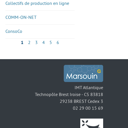
Collectifs de production en ligne
COMM-ON-NET
ConsoCo
1
2
3
4
5
6
IMT Atlantique
Technopôle Brest Iroise - CS 83818
29238 BREST Cedex 3
02 29 00 15 69