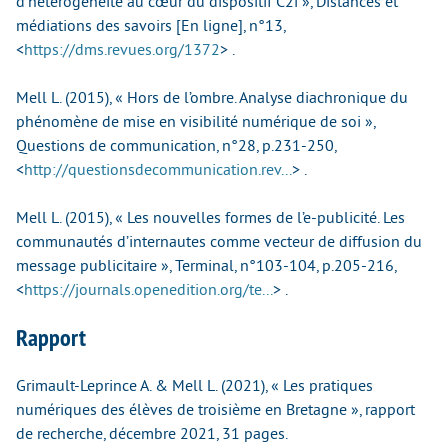
d’hétérogénéité au cœur du dispositif C2i », Distances et
médiations des savoirs [En ligne], n°13,
<
https://dms.revues.org/1372
>
.
Mell L. (2015), « Hors de l’ombre. Analyse diachronique du
phénomène de mise en visibilité numérique de soi »,
Questions de communication, n°28, p.231-250,
<
http://questionsdecommunication.rev...
>
.
Mell L. (2015), « Les nouvelles formes de l’e-publicité. Les
communautés d’internautes comme vecteur de diffusion du
message publicitaire », Terminal, n°103-104, p.205-216,
<
https://journals.openedition.org/te...
>
.
Rapport
Grimault-Leprince A. & Mell L. (2021), « Les pratiques
numériques des élèves de troisième en Bretagne », rapport
de recherche, décembre 2021, 31 pages.