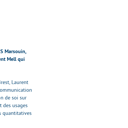
IS Marsouin,
ent Mell qui
rest, Laurent
a communication
on de soi sur
nt des usages
 quantitatives