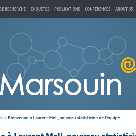
DE RECHERCHE
ENQUÊTES
PUBLICATIONS
CONFÉRENCES
ABOUT US
és
>
Bienvenue à Laurent Mell, nouveau statisticien de l’équipe