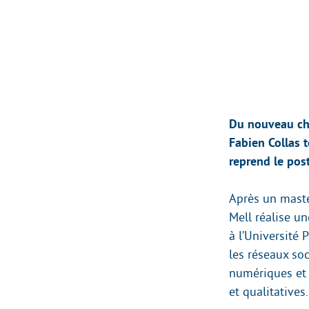
Du nouveau che
Fabien Collas t
reprend le post
Après un maste
Mell réalise u
à l’Université 
les réseaux soc
numériques et 
et qualitatives.