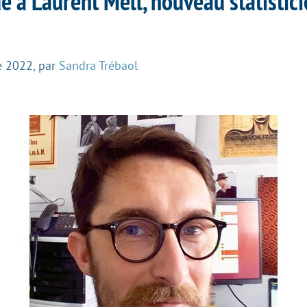
 à Laurent Mell, nouveau statistici
e 2022
,
par
Sandra Trébaol