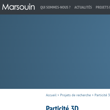
QUI SOMMES-NOUS ?
ACTUALITÉS
PROJETS 
Rechercher :
Accueil
>
Projets de recherche
>
Particité 
Particité 3D