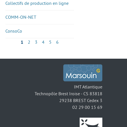
Collectifs de production en ligne
COMM-ON-NET
ConsoCo
1
2
3
4
5
6
IMT Atlantique
Technopôle Brest Iroise - CS 83818
29238 BREST Cedex 3
02 29 00 15 69