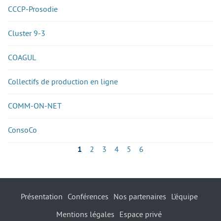
CCCP-Prosodie
Cluster 9-3
COAGUL
Collectifs de production en ligne
COMM-ON-NET
ConsoCo
1
2
3
4
5
6
Présentation
Conférences
Nos partenaires
L’équipe
Mentions légales
Espace privé