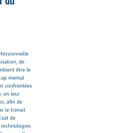
r du
fessionnelle.
sation, de
mblent être le
icap mental
nt confrontées
, on leur
s, afin de
r le travail
Esat de
s technologies