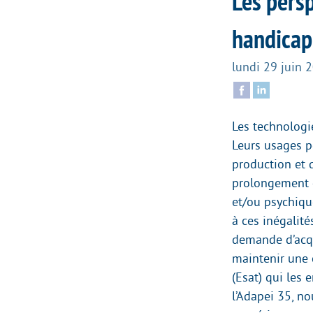
Les persp
handicap
lundi 29 juin 
Les technologi
Leurs usages p
production et 
prolongement d
et/ou psychiqu
à ces inégalité
demande d’acqu
maintenir une c
(Esat) qui les 
l’Adapei 35, n