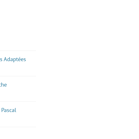
ues Adaptées
the
 Pascal