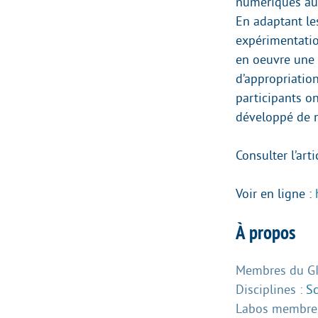
numériques aup
En adaptant le
expérimentatio
en oeuvre une r
d’appropriation
participants o
développé de 
Consulter l’art
Voir en ligne :
À propos
Membres du GIS
Disciplines :
Sc
Labos membres