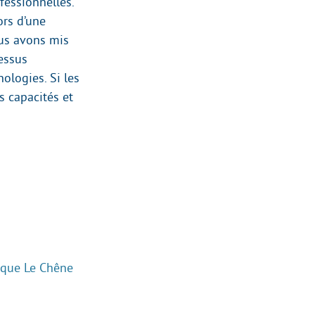
fessionnelles.
ors d’une
ous avons mis
cessus
ologies. Si les
s capacités et
ique Le Chêne