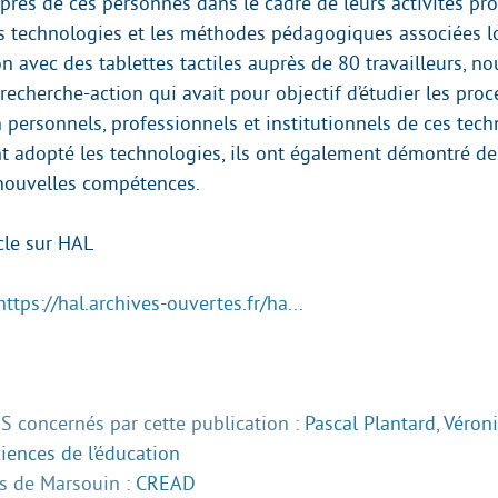
rès de ces personnes dans le cadre de leurs activités pro
s technologies et les méthodes pédagogiques associées l
n avec des tablettes tactiles auprès de 80 travailleurs, n
echerche-action qui avait pour objectif d’étudier les pro
 personnels, professionnels et institutionnels de ces techn
nt adopté les technologies, ils ont également démontré de
nouvelles compétences.
icle sur HAL
https://hal.archives-ouvertes.fr/ha...
 concernés par cette publication :
Pascal Plantard
,
Véron
iences de l’éducation
 de Marsouin :
CREAD