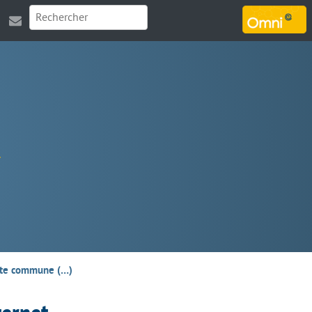
MARSOUIN.ORG
etite commune (…)