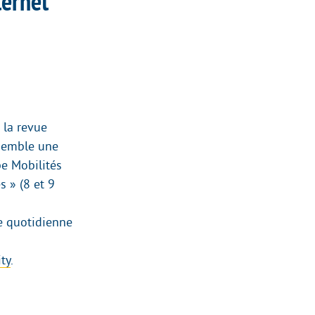
ternet
 la revue
ssemble une
e Mobilités
s » (8 et 9
ie quotidienne
ty
.