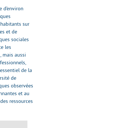
e d’environ
iques
 habitants sur
es et de
iques sociales
e les
, mais aussi
fessionnels,
 essentiel de la
rsité de
iques observées
nnantes et au
 des ressources