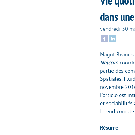
Vie quoti
dans une
vendredi 30 m
Magot Beaucham
Netcom
coordo
partie des com
Spatiales, Flui
novembre 2016 
L’article est i
et sociabilités
Il rend compte
Résumé