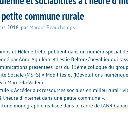
dienne et sociabilités à l’heure d’In
 petite commune rurale
ars 2018
,
par
Margot Beauchamps
ps et Hélène Trellu publient dans un numéro spécial de
nné par Anne Aguiléra et Leslie Belton-Chevallier qui ra
munications présentées lors du 15ème colloque du group
dité Sociale (MSFS) « Mobilités et (R)évolutions numérique
à Marne-la-Vallée).
ntitulé « Accéder aux ressources sociales en milieu rural : v
 à l’heure d’Internet dans une petite commune ».
 d’une monographie réalisée dans le cadre de l’
ANR Capaci