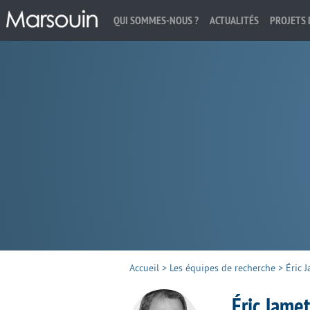
QUI SOMMES-NOUS ?
ACTUALITÉS
PROJETS 
Rechercher :
Accueil
>
Les équipes de recherche
>
Éric 
Éric Jamet