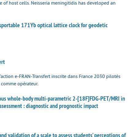
ce of host cells. Neisseria meningitidis has developed an
ortable 171Yb optical lattice clock for geodetic
ert
l’action e-FRAN-Transfert inscrite dans France 2030 pilotés
R comme opérateur.
us whole-body multi-parametric 2-[18F]FDG-PET/MRI in
sessment : diagnostic and prognostic impact
validation of a scale to assess students’ perceptions of