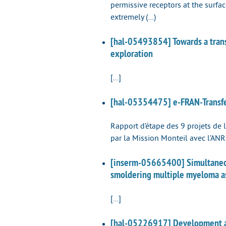
permissive receptors at the surfa
extremely (…)
[hal-05493854] Towards a transp
exploration
[...]
[hal-05354475] e-FRAN-Transf
Rapport d’étape des 9 projets de 
par la Mission Monteil avec l’AN
[inserm-05665400] Simultaneo
smoldering multiple myeloma as
[...]
[hal-05226917] Development and 