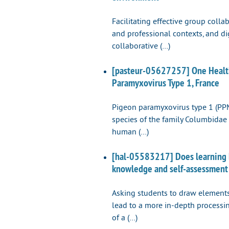
Facilitating effective group coll
and professional contexts, and di
collaborative (…)
[pasteur-05627257] One Health 
Paramyxovirus Type 1, France
Pigeon paramyxovirus type 1 (PPM
species of the family Columbidae 
human (…)
[hal-05583217] Does learning 
knowledge and self-assessment 
Asking students to draw elements
lead to a more in-depth processin
of a (…)