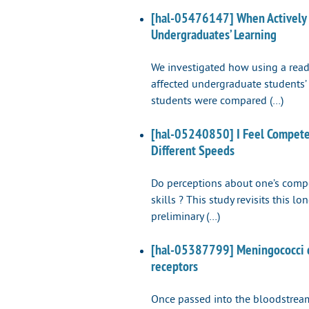
[hal-05476147] When Actively 
Undergraduates’ Learning
We investigated how using a read
affected undergraduate students’
students were compared (…)
[hal-05240850] I Feel Competent
Different Speeds
Do perceptions about one’s compet
skills ? This study revisits this 
preliminary (…)
[hal-05387799] Meningococci dr
receptors
Once passed into the bloodstream,