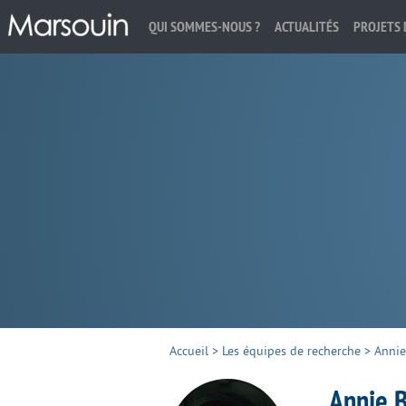
QUI SOMMES-NOUS ?
ACTUALITÉS
PROJETS 
Rechercher :
Accueil
>
Les équipes de recherche
>
Annie
Annie 