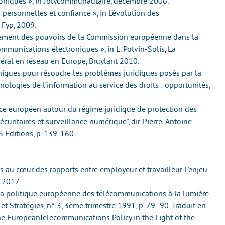
oniques », in Jolycommunautaire, décembre 2006.
personnelles et confiance », in L’évolution des
. Fyp, 2009.
cement des pouvoirs de la Commission européenne dans la
munications électroniques », in L. Potvin-Solis, La
énéral en réseau en Europe, Bruylant 2010.
niques pour résoudre les problèmes juridiques posés par la
hnologies de l’information au service des droits : opportunités,
ace européen autour du régime juridique de protection des
écuritaires et surveillance numérique", dir. Pierre-Antoine
 Editions, p. 139-160.
 au cœur des rapports entre employeur et travailleur. L’enjeu
t 2017.
 la politique européenne des télécommunications à la lumière
et Stratégies, n° 3, 3ème trimestre 1991, p. 79 -90. Traduit en
 the EuropeanTelecommunications Policy in the Light of the