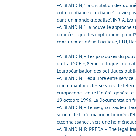
•A. BLANDIN, "La circulation des donn
entre confiance et défiance", La vie pr
dans un monde globalisé", INRIA, Lyon
•A. BLANDIN, " La nouvelle approche s
données : quelles implications pour l’
concurrentes d’Asie-Pacifique, FTU, Han
•A. BLANDIN, « Les paradoxes du pouvo
du Traité CE », 8ème colloque interna
L’européanisation des politiques publi
•A. BLANDIN, "L’équilibre entre service
communautaire des services de téléco
européenne : entre l’intérêt général e
19 octobre 1996, La Documentation fra
•A. BLANDIN, « L’enseignant-auteur fac
société de l’information », Journée d’é
etconnaissance : vers une herméneutiqu
•A. BLANDIN, R. PREDA, « The legal fr