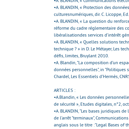
•A. BLANDIN, « Communications électr
•A. BLANDIN, « Protection des données 
culturesnumériques, dir. C. Licoppe, Ed
•A. BLANDIN, « La question du renfor
réforme du cadre réglementaire des com
libéralisationdes services d’intérêt g
•A. BLANDIN, « Quelles solutions tech
technique ? » in D. Le Métayer, Les tec
défis, limites, Bruylant 2010.
•A. Blandin, "La composition d’un esp
données personnelles", in "Politiques s
Chardel, Les Essentiels d’Hermès, CNRS
ARTICLES :
•A.Blandin, « Les données personnelles
de sécurité », Etudes digitales, n°2, oc
•A. BLANDIN, "Les bases juridiques de
de l’arrêt "terminaux", Communications 
anglais sous le titre :"Legal Bases of