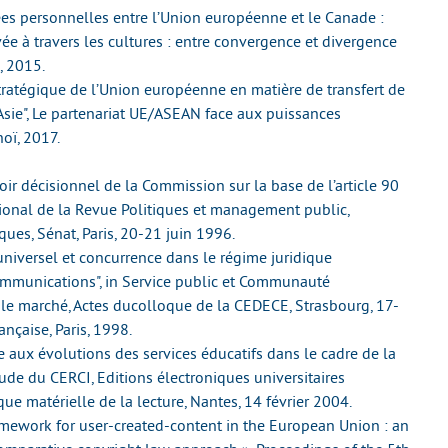
ées personnelles entre l’Union européenne et le Canade :
ivée à travers les cultures : entre convergence et divergence
, 2015.
tratégique de l’Union européenne en matière de transfert de
Asie", Le partenariat UE/ASEAN face aux puissances
oï, 2017.
ir décisionnel de la Commission sur la base de l’article 90
tional de la Revue Politiques et management public,
ques, Sénat, Paris, 20-21 juin 1996.
 universel et concurrence dans le régime juridique
mmunications", in Service public et Communauté
t le marché, Actes ducolloque de la CEDECE, Strasbourg, 17-
nçaise, Paris, 1998.
e aux évolutions des services éducatifs dans le cadre de la
tude du CERCI, Editions électroniques universitaires
e matérielle de la lecture, Nantes, 14 février 2004.
amework for user-created-content in the European Union : an