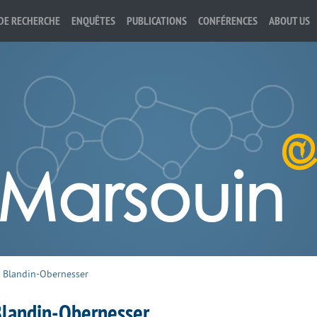
DE RECHERCHE
ENQUÊTES
PUBLICATIONS
CONFÉRENCES
ABOUT US
 Blandin-Obernesser
Blandin-Obernesser