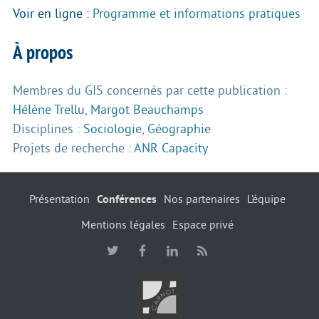
Voir en ligne :
Programme et informations pratiques
À propos
Membres du GIS concernés par cette publication :
Hélène Trellu
,
Margot Beauchamps
Disciplines :
Sociologie
,
Géographie
Projets de recherche :
ANR Capacity
Présentation
Conférences
Nos partenaires
L’équipe
Mentions légales
Espace privé