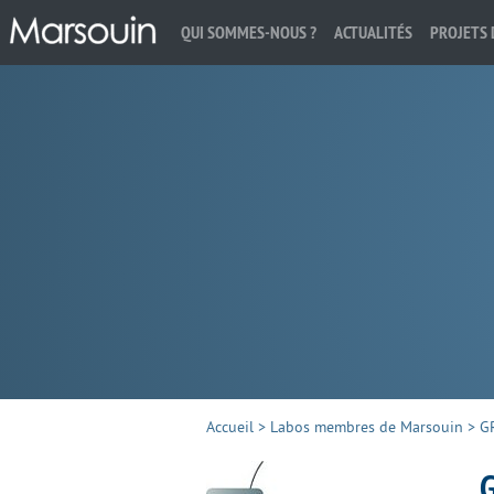
QUI SOMMES-NOUS ?
ACTUALITÉS
PROJETS 
Rechercher :
Accueil
>
Labos membres de Marsouin
>
G