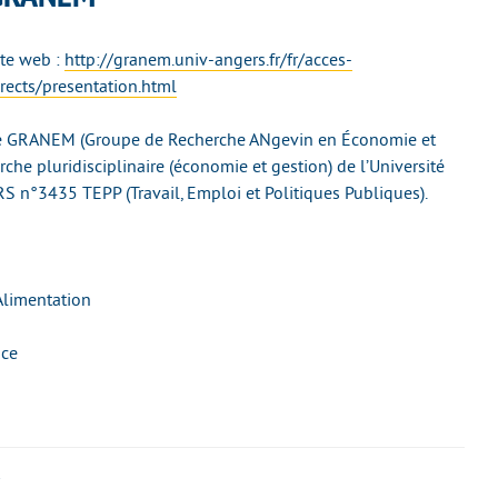
ite web :
http://granem.univ-angers.fr/fr/acces-
irects/presentation.html
e GRANEM (Groupe de Recherche ANgevin en Économie et
he pluridisciplinaire (économie et gestion) de l’Université
RS n°3435 TEPP (Travail, Emploi et Politiques Publiques).
 Alimentation
nce