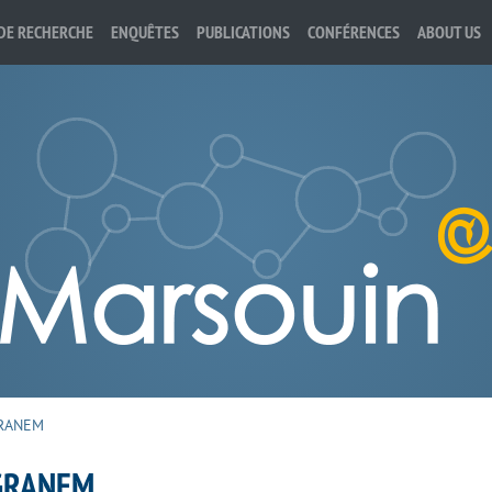
DE RECHERCHE
ENQUÊTES
PUBLICATIONS
CONFÉRENCES
ABOUT US
RANEM
GRANEM