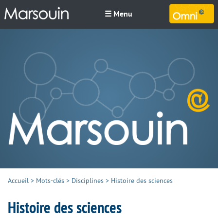
☰ Menu
M
Accueil
>
Mots-clés
>
Disciplines
>
Histoire des sciences
Histoire des sciences