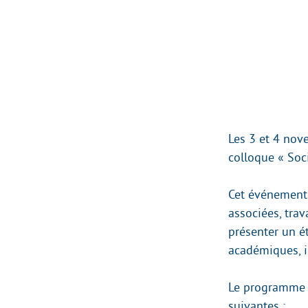
Les 3 et 4 nov
colloque « Soci
Cet événement 
associées, tra
présenter un ét
académiques, in
Le programme d
suivantes :