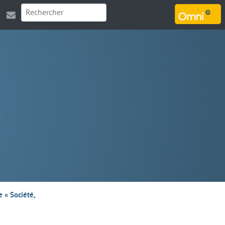
MARSOUIN.ORG
e « Société,