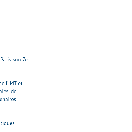
 Paris son 7e
.
e l’IMT et
ales, de
tenaires
atiques