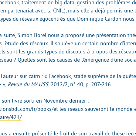
acebook, traitement de big data, gestion des problèmes d
 en partenariat avec la CNIL), mais elle a déjà permis une c
 types de réseaux égocentrés que Dominique Cardon nous 
a suite, Simon Borel nous a proposé une présentation thé
 l’étude des réseaux. Il soulève un certain nombre d’inte
uels sont les grands types de discours à propos des résea
éseau ? Quelles sont les causes de l’émergence d’une social
de l’auteur sur cairn : « Facebook, stade suprême de la quêt
e »,
Revue du MAUSS
, 2012/2, n° 40, p. 207-216.
 son livre sorti en Novembre dernier :
tionsbdl.com/fr/books/et-les-rseaux-sauveront-le-monde-e
laire/421/
ous a ensuite présenté le fruit de son travail de thèse r