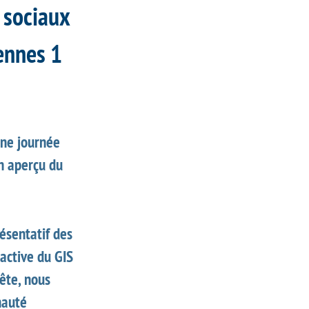
 sociaux
Rennes 1
une journée
un aperçu du
ésentatif des
 active du GIS
uête, nous
nauté