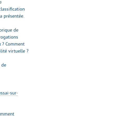
e
lassification
a présentée.
orique de
rrogations
ux ? Comment
ité virtuelle ?
e de
ssai-sur-
écemment