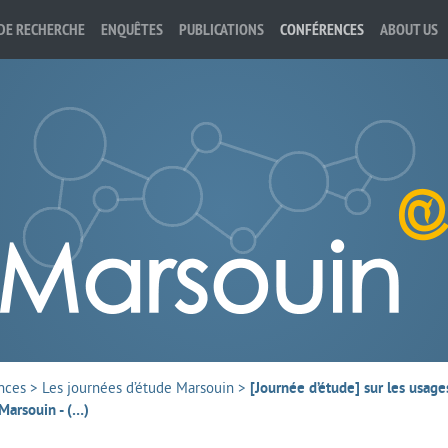
DE RECHERCHE
ENQUÊTES
PUBLICATIONS
CONFÉRENCES
ABOUT US
nces
>
Les journées d’étude Marsouin
>
[Journée d’étude] sur les usag
 Marsouin - (…)