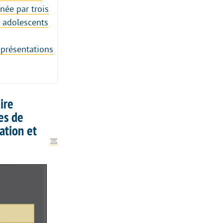
née par trois
s adolescents
 présentations
ire
es de
ation et