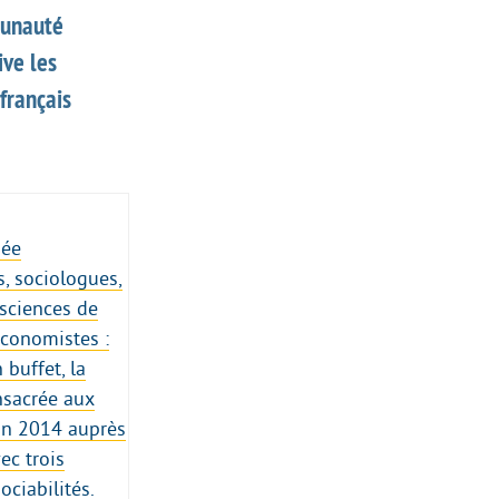
munauté
ive les
français
née
s, sociologues,
 sciences de
économistes :
buffet, la
nsacrée aux
in 2014 auprès
ec trois
ociabilités.