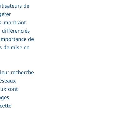
ilisateurs de
gérer
ok, montrant
 différenciés
’importance de
es de mise en
 leur recherche
réseaux
aux sont
ages
cette