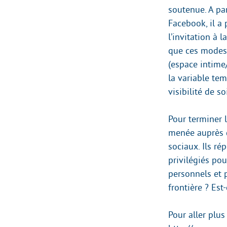
soutenue. A par
Facebook, il a 
l’invitation à 
que ces modes 
(espace intime
la variable te
visibilité de so
Pour terminer 
menée auprès d
sociaux. Ils r
privilégiés po
personnels et 
frontière ? Es
Pour aller plus 