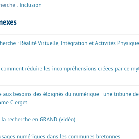
or
herche :
Inclusion
decrease
volume.
nnexes
erche : Réalité Virtuelle, Intégration et Activités Physiq
 : comment réduire les incompréhensions créées par ce my
 aux besoins des éloignés du numérique - une tribune de
rôme Clerget
 : la recherche en GRAND (vidéo)
 usages numériques dans les communes bretonnes