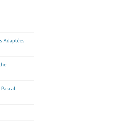
ues Adaptées
the
 Pascal