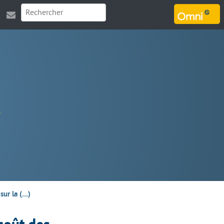
MARSOUIN.ORG
sur la (…)