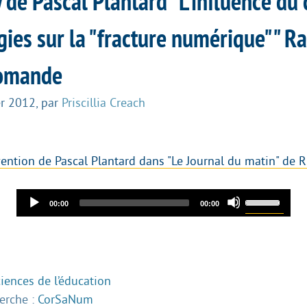
 de Pascal Plantard "L’influence du 
ies sur la "fracture numérique"" R
Romande
er 2012
,
par
Priscillia Creach
rvention de Pascal Plantard dans "Le Journal du matin" de 
Audio
Use
Current
Total
00:00
00:00
time
duration
Player
Up/Down
Arrow
keys
to
iences de l’éducation
increase
herche :
CorSaNum