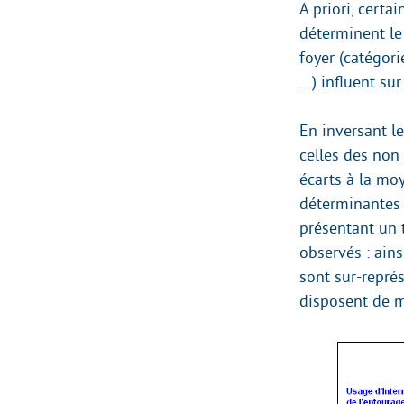
A priori, cert
déterminent le 
foyer (catégori
...) influent su
En inversant le
celles des non 
écarts à la mo
déterminantes 
présentant un 
observés : ains
sont sur-repré
disposent de m