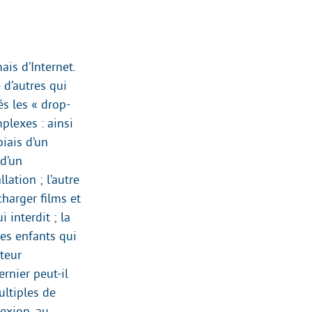
ais d’Internet.
 d’autres qui
és les « drop-
plexes : ainsi
iais d’un
 d’un
llation ; l’autre
charger films et
 interdit ; la
les enfants qui
ateur
rnier peut-il
ultiples de
nexion, au