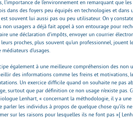
res, l’importance de l’environnement en remarquant que le
fois dans des foyers peu équipés en technologies et dans
est souvent lui aussi pas ou peu utilisateur. On y constat
s non usagers a déjà fait appel à son entourage pour rech
aire une déclaration d’impôts, envoyer un courrier électro
 leurs proches, plus souvent qu’un professionnel, jouent l
e médiateurs d’usages.
icipe également à une meilleure compréhension des non 
eillir des informations comme les freins et motivations, l
ntations. Un exercice difficile quand on souhaite ne pas a
age, surtout que par définition ce non usage n’existe pas.
iologue Lenhart, « concernant la méthodologie, il y a une 
ire parler les individus à propos de quelque chose qu’ils ne
rimer sur les raisons pour lesquelles ils ne font pas »[ Lenh