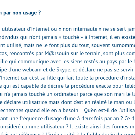
n par non usage ?
 utilisateur d’Internet ou « non internaute » ne se sert jam
ndividus qui n’ont jamais « touché » à Internet, il en existe
’ont utilisé, mais ne le font plus du tout, souvent surnomm
 cas, rencontrés par M@rsouin sur le terrain, sont plus com
ille qui communique avec les siens restés au pays par le b
ipé d’une webcam et de Skype, et déclare ne pas se servir
Internet car c’est sa fille qui fait toute la procédure d’insta
 qui est capable de décrire la procédure exacte pour télé
 n’a jamais touché un ordinateur parce que son mari le lui
 déclare utilisatrice mais dont c’est en réalité le mari ou 
recherches quand elle en a besoin....Qu’en est-il de l’utilis
ant une fréquence d’usage d’une à deux fois par an ? Ce de
considéré comme utilisateur ? Il existe ainsi des formes m
 faisant référence à l’irrégularité, à la faible durée de con