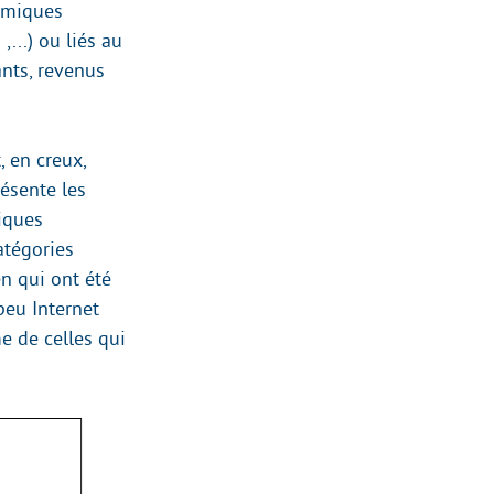
nomiques
...) ou liés au
ants, revenus
, en creux,
résente les
iques
atégories
n qui ont été
peu Internet
e de celles qui