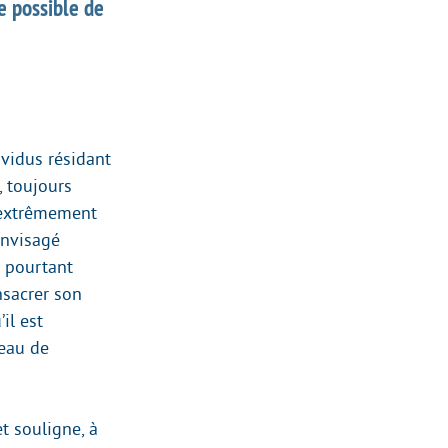
e possible de
vidus résidant
, toujours
t extrêmement
envisagé
t pourtant
nsacrer son
’il est
veau de
t souligne, à