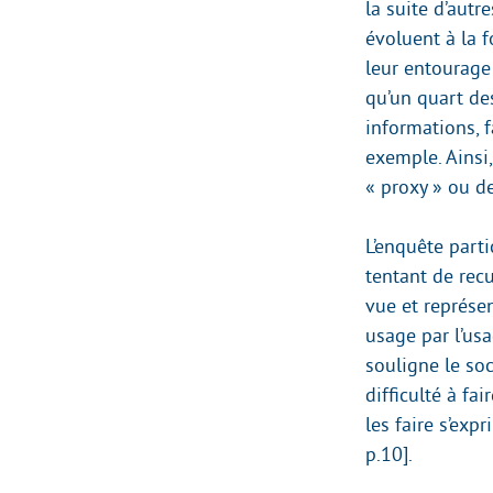
la suite d’aut
évoluent à la 
leur entourage 
qu’un quart de
informations, f
exemple. Ainsi,
« proxy » ou d
L’enquête part
tentant de recu
vue et représe
usage par l’us
souligne le soc
difficulté à fa
les faire s’exp
p.10].