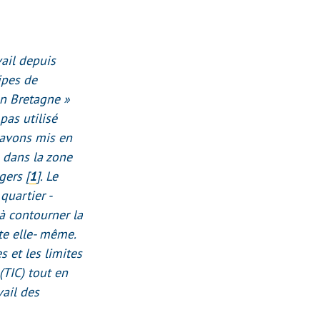
vail depuis
ipes de
n Bretagne »
pas utilisé
 avons mis en
 dans la zone
gers
[
1
]
. Le
quartier -
 à contourner la
ête elle- même.
s et les limites
(TIC) tout en
vail des