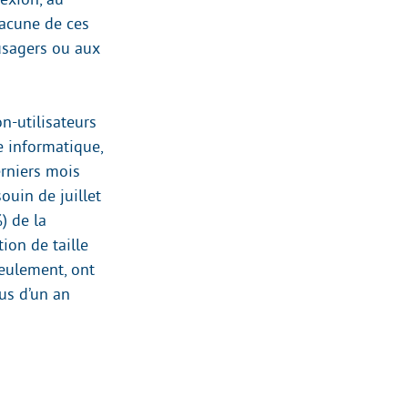
hacune de ces
 usagers ou aux
on-utilisateurs
e informatique,
erniers mois
ouin de juillet
) de la
ion de taille
seulement, ont
us d’un an