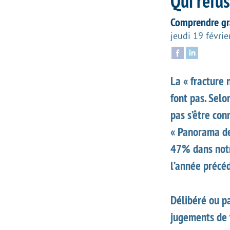
Qui refus
Comprendre grâ
jeudi 19 févri
La « fracture 
font pas. Selo
pas s’être con
« Panorama de
47% dans notr
l’année précéd
Délibéré ou pa
jugements de v