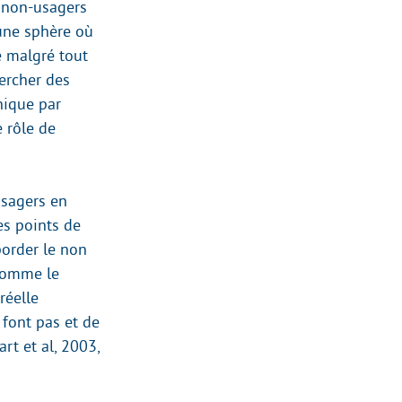
s non-usagers
 une sphère où
e malgré tout
ercher des
nique par
e rôle de
usagers en
es points de
border le non
 Comme le
réelle
 font pas et de
art et al, 2003,