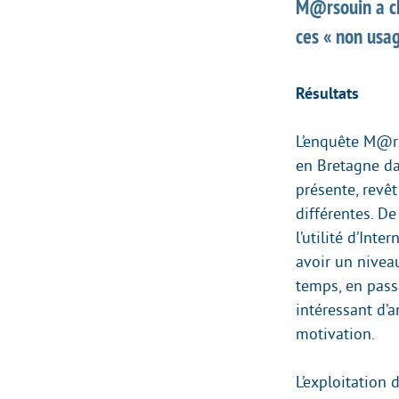
M@rsouin a ch
ces « non usag
Résultats
L’enquête M@rs
en Bretagne da
présente, revê
différentes. De
l’utilité d’Int
avoir un niveau
temps, en passan
intéressant d’
motivation.
L’exploitation 