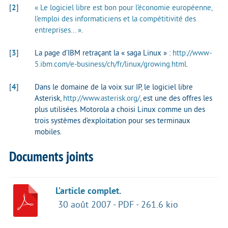
[
2
]
« Le logiciel libre est bon pour l’économie européenne,
l’emploi des informaticiens et la compétitivité des
entreprises... »
.
[
3
]
La page d’IBM retraçant la « saga Linux » :
http://www-
5.ibm.com/e-business/ch/fr/linux/growing.html
.
[
4
]
Dans le domaine de la voix sur IP, le logiciel libre
Asterisk,
http://www.asterisk.org/
, est une des offres les
plus utilisées. Motorola a choisi Linux comme un des
trois systèmes d’exploitation pour ses terminaux
mobiles.
Documents joints
L’article complet.
30 août 2007
-
PDF
-
261.6 kio