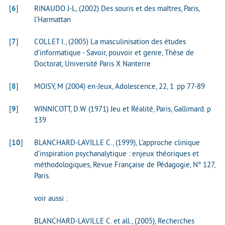
[
6
]
RINAUDO J-L, (2002) Des souris et des maîtres, Paris,
l’Harmattan
[
7
]
COLLET I., (2005) La masculinisation des études
d’informatique - Savoir, pouvoir et genre, Thèse de
Doctorat, Université Paris X Nanterre
[
8
]
MOISY, M (2004) en-Jeux, Adolescence, 22, 1. pp 77-89
[
9
]
WINNICOTT, D.W. (1971) Jeu et Réalité, Paris, Gallimard. p
139
[
10
]
BLANCHARD-LAVILLE C., (1999), L’approche clinique
d’inspiration psychanalytique : enjeux théoriques et
méthodologiques, Revue Française de Pédagogie, N° 127,
Paris.
voir aussi :
BLANCHARD-LAVILLE C. et all., (2005), Recherches