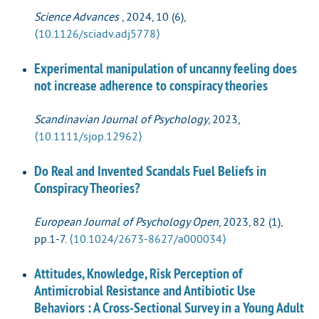
Science Advances
, 2024, 10 (6),
⟨10.1126/sciadv.adj5778⟩
Experimental manipulation of uncanny feeling does
not increase adherence to conspiracy theories
Scandinavian Journal of Psychology
, 2023,
⟨10.1111/sjop.12962⟩
Do Real and Invented Scandals Fuel Beliefs in
Conspiracy Theories?
European Journal of Psychology Open
, 2023, 82 (1),
pp.1-7.
⟨10.1024/2673-8627/a000034⟩
Attitudes, Knowledge, Risk Perception of
Antimicrobial Resistance and Antibiotic Use
Behaviors : A Cross-Sectional Survey in a Young Adult