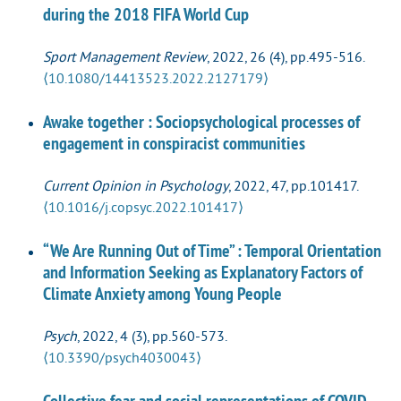
during the 2018 FIFA World Cup
Sport Management Review
, 2022, 26 (4), pp.495-516.
⟨10.1080/14413523.2022.2127179⟩
Awake together : Sociopsychological processes of
engagement in conspiracist communities
Current Opinion in Psychology
, 2022, 47, pp.101417.
⟨10.1016/j.copsyc.2022.101417⟩
“We Are Running Out of Time” : Temporal Orientation
and Information Seeking as Explanatory Factors of
Climate Anxiety among Young People
Psych
, 2022, 4 (3), pp.560-573.
⟨10.3390/psych4030043⟩
Collective fear and social representations of COVID-