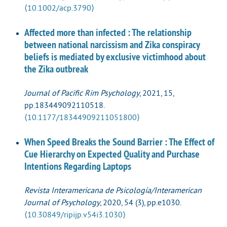
⟨10.1002/acp.3790⟩
Affected more than infected : The relationship
between national narcissism and Zika conspiracy
beliefs is mediated by exclusive victimhood about
the Zika outbreak
Journal of Pacific Rim Psychology
, 2021, 15,
pp.183449092110518.
⟨10.1177/18344909211051800⟩
When Speed Breaks the Sound Barrier : The Effect of
Cue Hierarchy on Expected Quality and Purchase
Intentions Regarding Laptops
Revista Interamericana de Psicología/Interamerican
Journal of Psychology
, 2020, 54 (3), pp.e1030.
⟨10.30849/ripijp.v54i3.1030⟩