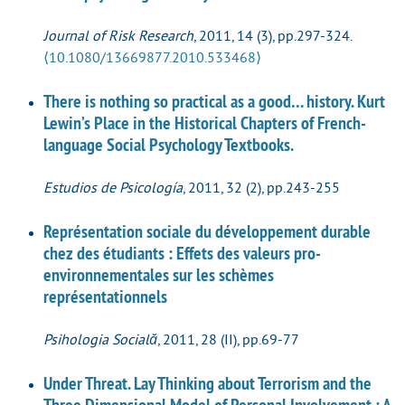
Journal of Risk Research
, 2011, 14 (3), pp.297-324.
⟨10.1080/13669877.2010.533468⟩
There is nothing so practical as a good… history. Kurt
Lewin’s Place in the Historical Chapters of French-
language Social Psychology Textbooks.
Estudios de Psicología
, 2011, 32 (2), pp.243-255
Représentation sociale du développement durable
chez des étudiants : Effets des valeurs pro-
environnementales sur les schèmes
représentationnels
Psihologia Socială
, 2011, 28 (II), pp.69-77
Under Threat. Lay Thinking about Terrorism and the
Three Dimensional Model of Personal Involvement : A