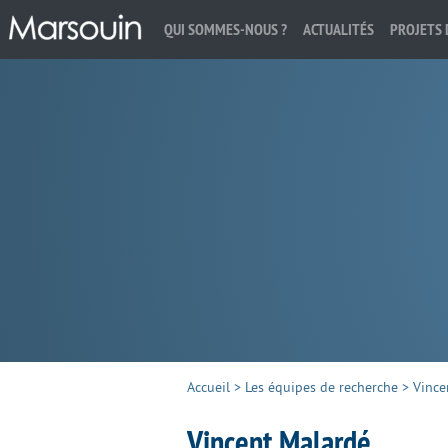
QUI SOMMES-NOUS ?
ACTUALITÉS
PROJETS 
Rechercher :
Accueil
>
Les équipes de recherche
>
Vince
Vincent Malardé