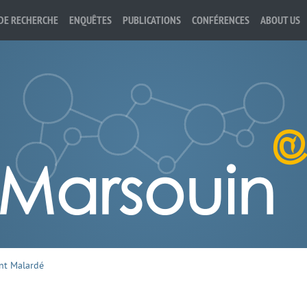
DE RECHERCHE
ENQUÊTES
PUBLICATIONS
CONFÉRENCES
ABOUT US
nt Malardé