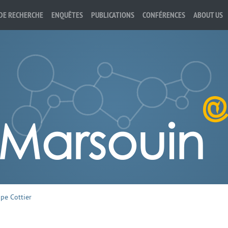
DE RECHERCHE
ENQUÊTES
PUBLICATIONS
CONFÉRENCES
ABOUT US
ppe Cottier