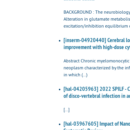
BACKGROUND : The neurobiology o
Alteration in glutamate metaboli
excitation/inhibition equilibrium 
[inserm-04920440] Cerebral loc
improvement with high‐dose cyt
Abstract Chronic myelomonocytic 
neoplasm characterized by the in
in which (…)
[hal-04205963] 2022 SPILF - Cli
of disco-vertebral infection in a
[...]
[hal-03967605] Impact of Nanop