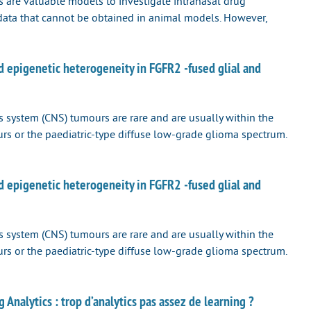
s are valuable models to investigate intranasal drug
 data that cannot be obtained in animal models. However,
epigenetic heterogeneity in FGFR2 ‐fused glial and
 system (CNS) tumours are rare and are usually within the
s or the paediatric-type diffuse low-grade glioma spectrum.
epigenetic heterogeneity in FGFR2 ‐fused glial and
 system (CNS) tumours are rare and are usually within the
s or the paediatric-type diffuse low-grade glioma spectrum.
Analytics : trop d’analytics pas assez de learning ?