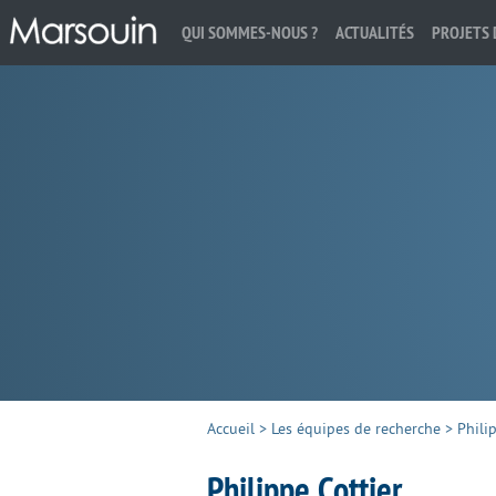
QUI SOMMES-NOUS ?
ACTUALITÉS
PROJETS 
Rechercher :
Accueil
>
Les équipes de recherche
>
Phili
Philippe Cottier