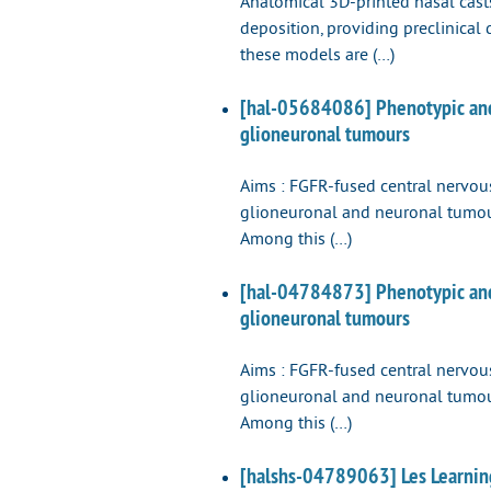
Anatomical 3D-printed nasal cast
deposition, providing preclinical
these models are (…)
[hal-05684086] Phenotypic and 
glioneuronal tumours
Aims : FGFR-fused central nervous
glioneuronal and neuronal tumour
Among this (…)
[hal-04784873] Phenotypic and 
glioneuronal tumours
Aims : FGFR-fused central nervous
glioneuronal and neuronal tumour
Among this (…)
[halshs-04789063] Les Learning 