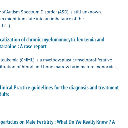
f Autism Spectrum Disorder (ASD) is still unknown.
sm might translate into an imbalance of the
of (…)
alization of chronic myelomonocytic leukemia and
arabine : A case report
leukemia (CMML) is a myelodysplastic/myeloproliferative
filtration of blood and bone marrow by immature monocytes,
nical Practice guidelines for the diagnosis and treatment
dults
articles on Male Fertility : What Do We Really Know ? A