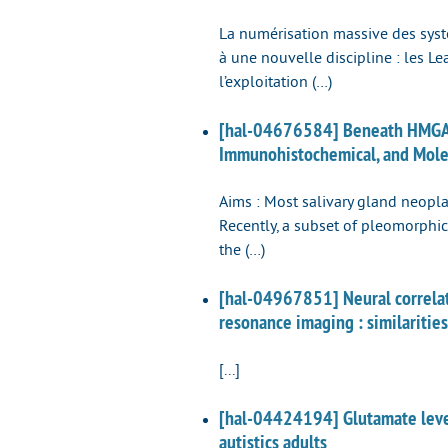
La numérisation massive des sys
à une nouvelle discipline : les L
l’exploitation (…)
[hal-04676584] Beneath HMGA2 
Immunohistochemical, and Molec
Aims : Most salivary gland neopla
Recently, a subset of pleomorphi
the (…)
[hal-04967851] Neural correlat
resonance imaging : similarities
[...]
[hal-04424194] Glutamate levels
autistics adults