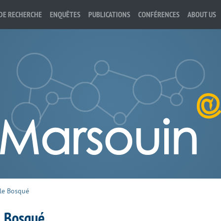
DE RECHERCHE
ENQUÊTES
PUBLICATIONS
CONFÉRENCES
ABOUT US
le Bosqué
e Bosqué