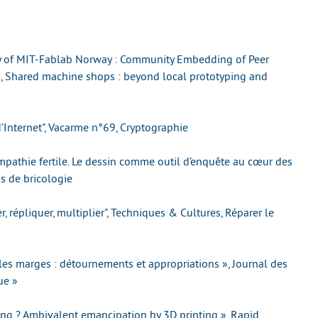
ory of MIT-Fablab Norway : Community Embedding of Peer
on, Shared machine shops : beyond local prototyping and
 d’Internet", Vacarme n°69, Cryptographie
mpathie fertile. Le dessin comme outil d’enquête au cœur des
s de bricologie
, répliquer, multiplier", Techniques & Cultures, Réparer le
les marges : détournements et appropriations », Journal des
ue »
ting ? Ambivalent emancipation by 3D printing », Rapid