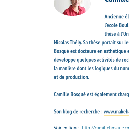
Ancienne él
l’école Bou
thèse à l’U
Nicolas Thély. Sa thèse portait sur l
Bosqué est docteure en esthétique et 
développe quelques activités de rech
la manière dont les logiques du num
et de production.
Camille Bosqué est également chargé
Son blog de recherche :
www.makeha
Voir en ligne :
http://camillebosque.c