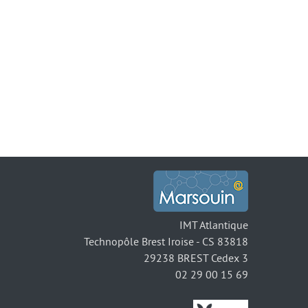
IMT Atlantique
Technopôle Brest Iroise - CS 83818
29238 BREST Cedex 3
02 29 00 15 69