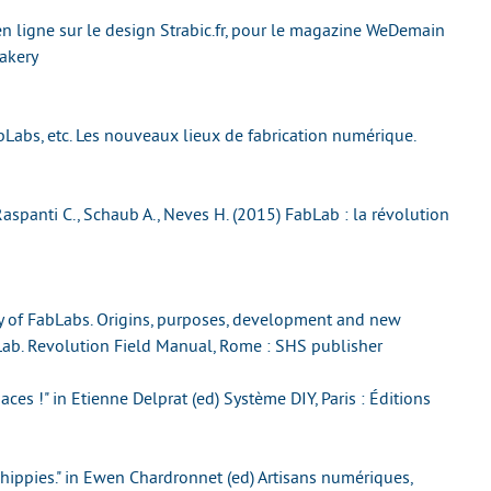
en ligne sur le design Strabic.fr, pour le magazine WeDemain
Makery
abLabs, etc. Les nouveaux lieux de fabrication numérique.
 Raspanti C., Schaub A., Neves H. (2015) FabLab : la révolution
ry of FabLabs. Origins, purposes, development and new
abLab. Revolution Field Manual, Rome : SHS publisher
es !" in Etienne Delprat (ed) Système DIY, Paris : Éditions
e hippies." in Ewen Chardronnet (ed) Artisans numériques,