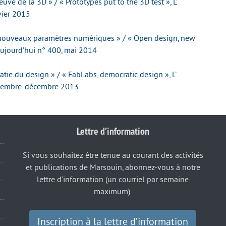
uve de la 3D » / « Prototypes put to the 3D test », L’
vier 2015
s nouveaux paramètres numériques » / « Open design, new
’ Aujourd’hui n° 400, mai 2014
tie du design » / « FabLabs, democratic design », L’
novembre-décembre 2013
Lettre d’information
Si vous souhaitez être tenue au courant des activités
et publications de Marsouin, abonnez-vous à notre
lettre d’information (un courriel par semaine
maximum).
Inscription à la lettre d’information