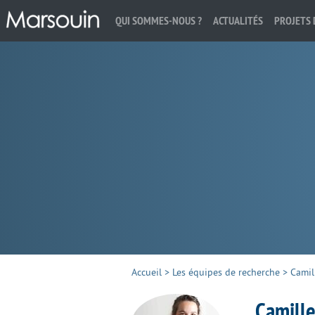
QUI SOMMES-NOUS ?
ACTUALITÉS
PROJETS 
Rechercher :
Accueil
>
Les équipes de recherche
>
Camil
Camill