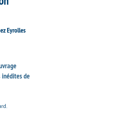
ion
ez Eyrolles
ouvrage
 inédites de
ard.