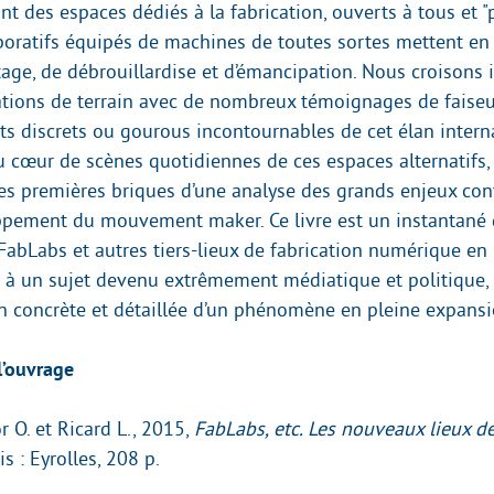
t des espaces dédiés à la fabrication, ouverts à tous et "p
aboratifs équipés de machines de toutes sortes mettent en
age, de débrouillardise et d’émancipation. Nous croisons 
tions de terrain avec de nombreux témoignages de faise
ts discrets ou gourous incontournables de cet élan interna
 cœur de scènes quotidiennes de ces espaces alternatifs,
les premières briques d’une analyse des grands enjeux co
ppement du mouvement maker. Ce livre est un instantané d
FabLabs et autres tiers-lieux de fabrication numérique en
 à un sujet devenu extrêmement médiatique et politique,
on concrète et détaillée d’un phénomène en pleine expansi
l’ouvrage
 O. et Ricard L., 2015,
FabLabs, etc. Les nouveaux lieux de
ris : Eyrolles, 208 p.