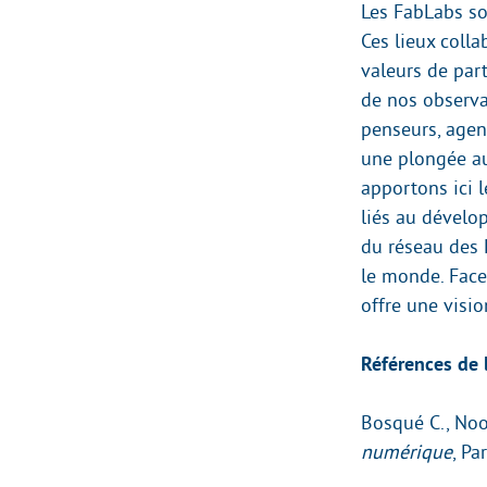
Les FabLabs son
Ces lieux coll
valeurs de part
de nos observa
penseurs, agen
une plongée au
apportons ici 
liés au dévelo
du réseau des 
le monde. Face
offre une visi
Références de 
Bosqué C., Noor
numérique
, Pa