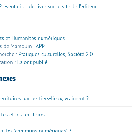
Présentation du livre sur le site de l’éditeur
ts et Humanités numériques
 de Marsouin :
APP
herche :
Pratiques culturelles
,
Société 2.0
cation :
Ils ont publié...
nnexes
rritoires par les tiers-lieux, vraiment ?
tes et les territoires...
quoi les "communs numériques" ?