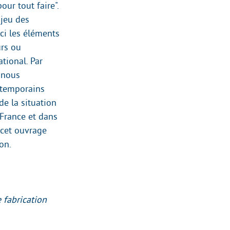
our tout faire".
 jeu des
ici les éléments
urs ou
tional. Par
 nous
ntemporains
e la situation
 France et dans
 cet ouvrage
on.
 fabrication