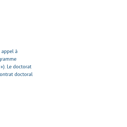
n appel à
rogramme
»). Le doctorat
contrat doctoral