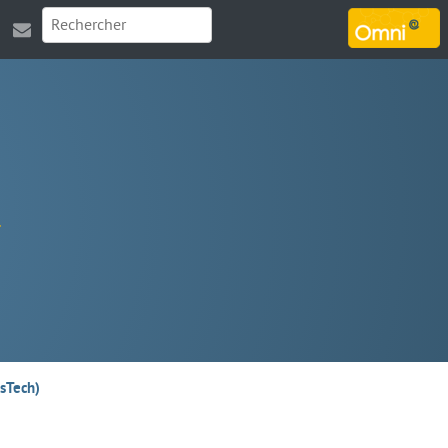
MARSOUIN.ORG
isTech)