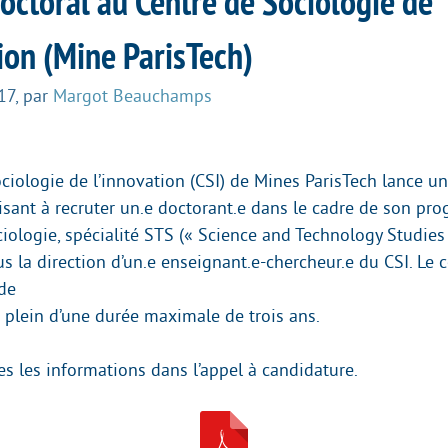
octoral au Centre de Sociologie de
ion (Mine ParisTech)
17
,
par
Margot Beauchamps
ciologie de l’innovation (CSI) de Mines ParisTech lance u
isant à recruter un.e doctorant.e dans le cadre de son p
iologie, spécialité STS (« Science and Technology Studies 
us la direction d’un.e enseignant.e-chercheur.e du CSI. Le 
 de
s plein d’une durée maximale de trois ans.
es les informations dans l’appel à candidature.