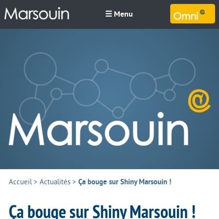
☰ Menu
M
Accueil
>
Actualités
>
Ça bouge sur Shiny Marsouin !
Ça bouge sur Shiny Marsouin !