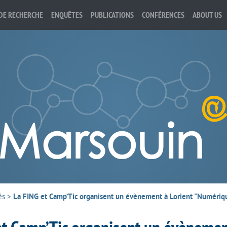
DE RECHERCHE
ENQUÊTES
PUBLICATIONS
CONFÉRENCES
ABOUT US
és
>
La FING et Camp’Tic organisent un évènement à Lorient "Numériq