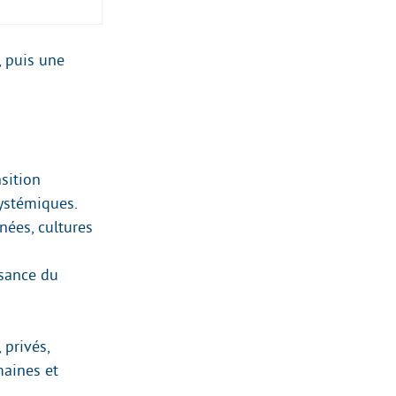
, puis une
nsition
ystémiques.
nées, cultures
ssance du
 privés,
maines et