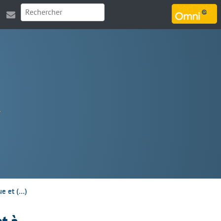
MARSOUIN.ORG
ue et (…)