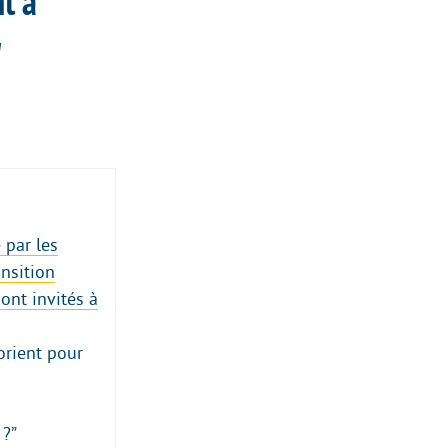
t à
"
 par les
ansition
ont invités à
orient pour
 ?”