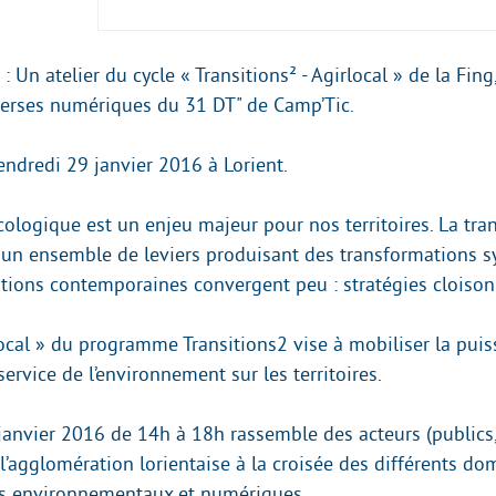
Un atelier du cycle « Transitions² - Agirlocal » de la Fing
verses numériques du 31 DT" de Camp’Tic.
ndredi 29 janvier 2016 à Lorient.
cologique est un enjeu majeur pour nos territoires. La tra
un ensemble de leviers produisant des transformations s
itions contemporaines convergent peu : stratégies cloison
 local » du programme Transitions2 vise à mobiliser la pui
rvice de l’environnement sur les territoires.
 janvier 2016 de 14h à 18h rassemble des acteurs (publics,
 l’agglomération lorientaise à la croisée des différents do
s environnementaux et numériques.