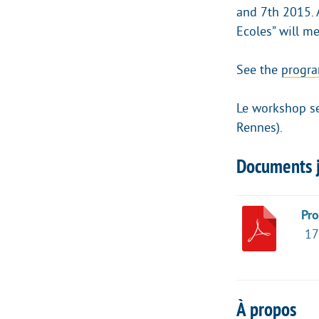
and 7th 2015. 
Ecoles” will m
See the
progra
Le workshop se
Rennes).
Documents j
Pr
17
À propos