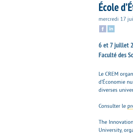
École d’
mercredi 17 ju
6 et 7 juillet
Faculté des S
Le CREM organi
d’Économie num
diverses univer
Consulter le
pr
The Innovation
University, or