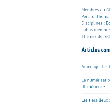
Membres du GIS
Pénard
,
Thomas
Disciplines :
E
Labos membres
Thèmes de rec
Articles co
Aménager les te
La numérisatio
d’expérience.
Les tiers-lieux