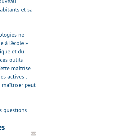
nouveau
habitants et sa
ologies ne
 à l’école ».
rique et du
ces outils
ette maîtrise
es actives :
e maîtriser peut
s questions.
es