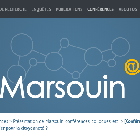
DE RECHERCHE
ENQUÊTES
PUBLICATIONS
CONFÉRENCES
ABOUT US
nces
>
Présentation de Marsouin, conférences, colloques, etc.
>
[Confér
er pour la citoyenneté ?