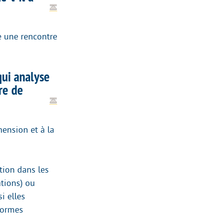
se une rencontre
qui analyse
re de
ension et à la
ation dans les
ations) ou
i elles
 formes