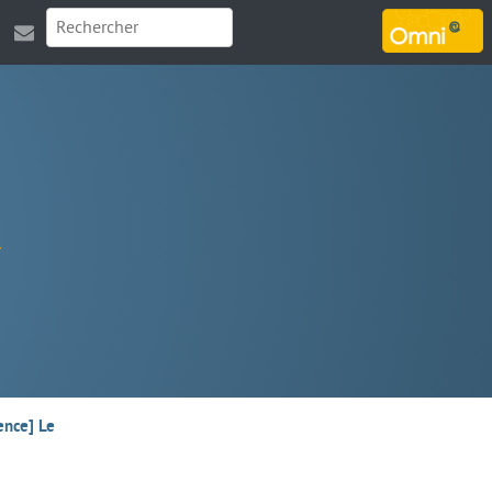
MARSOUIN.ORG
ence] Le