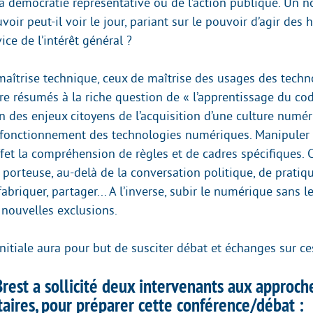
la démocratie représentative ou de l’action publique. Un 
oir peut-il voir le jour, pariant sur le pouvoir d’agir des 
vice de l’intérêt général ?
maîtrise technique, ceux de maîtrise des usages des techn
e résumés à la riche question de « l’apprentissage du code
ien des enjeux citoyens de l’acquisition d’une culture numé
fonctionnement des technologies numériques. Manipuler 
et la compréhension de règles et de cadres spécifiques. C
 porteuse, au-delà de la conversation politique, de pratiqu
fabriquer, partager... A l’inverse, subir le numérique sans l
 nouvelles exclusions.
initiale aura pour but de susciter débat et échanges sur ce
Brest a sollicité deux intervenants aux approch
ires, pour préparer cette conférence/débat :