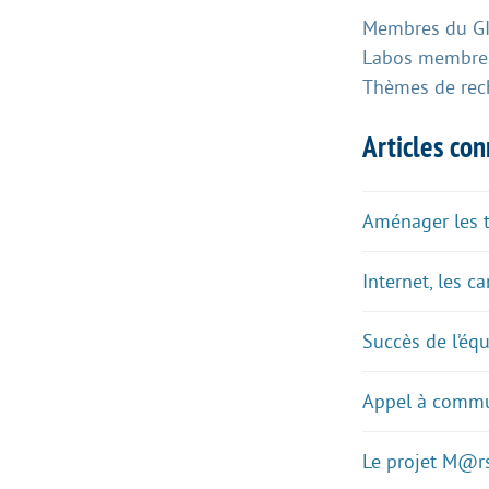
Membres du GIS
Labos membres
Thèmes de rec
Articles co
Aménager les te
Internet, les car
Succès de l’éq
Appel à commun
Le projet M@r