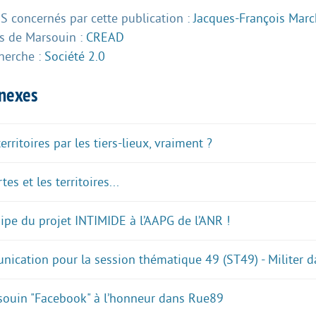
 concernés par cette publication :
Jacques-François Mar
 de Marsouin :
CREAD
herche :
Société 2.0
nnexes
rritoires par les tiers-lieux, vraiment ?
tes et les territoires...
uipe du projet INTIMIDE à l’AAPG de l’ANR !
ication pour la session thématique 49 (ST49) - Militer d
souin "Facebook" à l’honneur dans Rue89