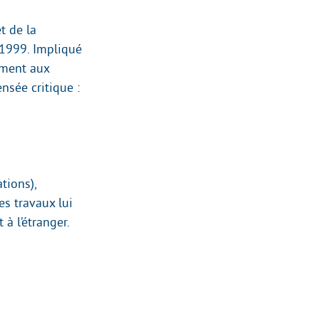
t de la
 1999. Impliqué
ement aux
ensée critique :
tions),
es travaux lui
à l’étranger.