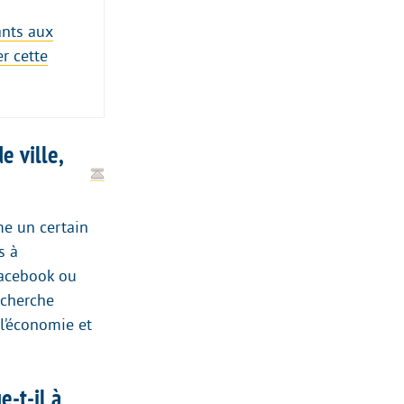
ants aux
r cette
e ville,
me un certain
s à
Facebook ou
echerche
 l’économie et
-t-il à