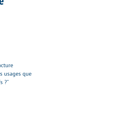
e
acture
es usages que
s ?"