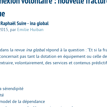
exion volontaire : nouvelle fractur
ue
 Raphaël Suire - ina global
 2015
,
par
Emilie Huiban
 dans la revue
ina global
répond à la question : "Et si la fr
oncernait pas tant la dotation en équipement ou celle d
’extraire, volontairement, des services et contenus prédictif
la sérendipité
ité
 model de la dépendance