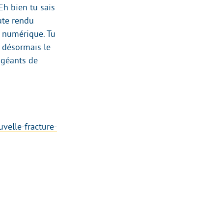
Eh bien tu sais
oute rendu
e numérique. Tu
 désormais le
 géants de
velle-fracture-