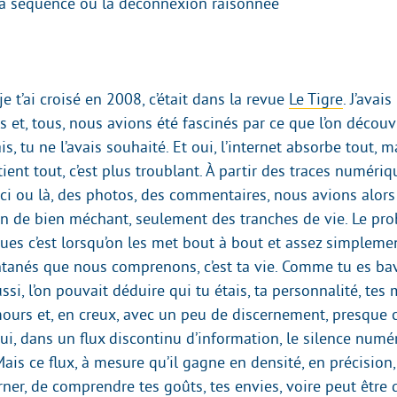
e la séquence ou la déconnexion raisonnée
 je t’ai croisé en 2008, c’était dans la revue
Le Tigre
. J’avai
 et, tous, nous avions été fascinés par ce que l’on découvr
is, tu ne l’avais souhaité. Et oui, l’internet absorbe tout, m
retient tout, c’est plus troublant. À partir des traces numéri
 ici ou là, des photos, des commentaires, nous avions alor
rien de bien méchant, seulement des tranches de vie. Le pr
ues c’est lorsqu’on les met bout à bout et assez simplemen
ntanés que nous comprenons, c’est ta vie. Comme tu es bav
ssi, l’on pouvait déduire qui tu étais, ta personnalité, tes 
ours et, en creux, avec un peu de discernement, presque 
oui, dans un flux discontinu d’information, le silence num
Mais ce flux, à mesure qu’il gagne en densité, en précision
ner, de comprendre tes goûts, tes envies, voire peut être d