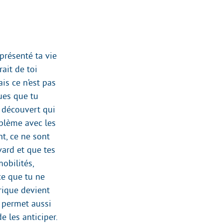
s présenté ta vie
ait de toi
ais ce n’est pas
ques que tu
s découvert qui
oblème avec les
t, ce ne sont
ard et que tes
mobilités,
ce que tu ne
érique devient
, permet aussi
e les anticiper.