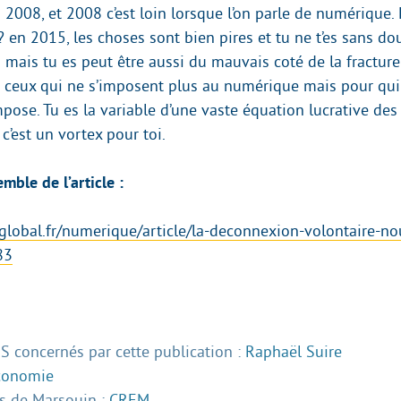
2008, et 2008 c’est loin lorsque l’on parle de numérique. 
 ? en 2015, les choses sont bien pires et tu ne t’es sans d
 mais tu es peut être aussi du mauvais coté de la fractur
e ceux qui ne s’imposent plus au numérique mais pour qui
pose. Tu es la variable d’une vaste équation lucrative des
 c’est un vortex pour toi.
emble de l’article :
global.fr/numerique/article/la-deconnexion-volontaire-nou
83
 concernés par cette publication :
Raphaël Suire
conomie
 de Marsouin :
CREM