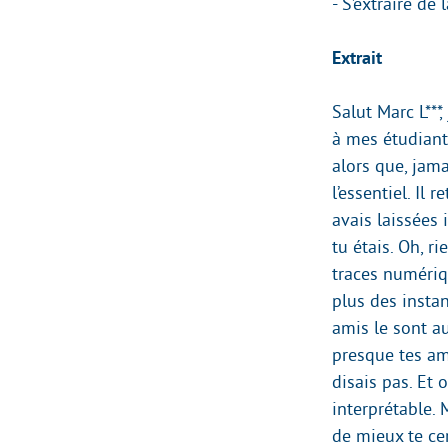
- S’extraire d
Extrait
Salut Marc L***,
à mes étudiants
alors que, jama
l’essentiel. Il 
avais laissées
tu étais. Oh, 
traces numériq
plus des insta
amis le sont au
presque tes am
disais pas. Et 
interprétable. 
de mieux te cer