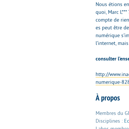
Nous étions en 
quoi, Marc L***
compte de rien
es peut être d
numérique s’im
l’internet, mais
consulter l’ens
http://www.ina
numerique-82
À propos
Membres du GIS
Disciplines :
E
Labos membres