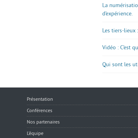
La numérisatio
d’expérience.
Les tiers-lieux
Vidéo : C’est 
Qui sont les u
Présentation
Conférences
Nos partenaires
L’équipe