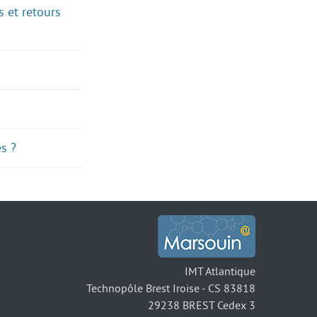
 et retours
s ?
IMT Atlantique
Technopôle Brest Iroise - CS 83818
29238 BREST Cedex 3