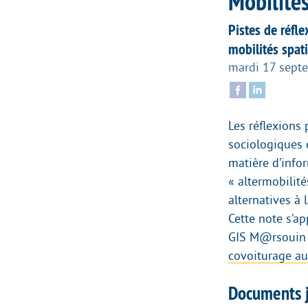
Mobilité
Pistes de réfl
mobilités spat
mardi 17 sept
Les réflexions
sociologiques 
matière d’infor
« altermobilit
alternatives à 
Cette note s’a
GIS M@rsouin
covoiturage au
Documents j