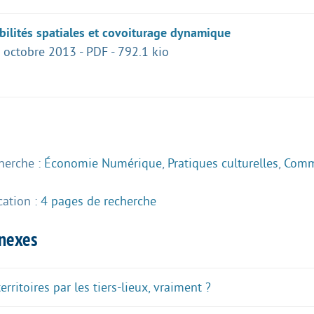
ilités spatiales et covoiturage dynamique
 octobre 2013
-
PDF
-
792.1 kio
herche :
Économie Numérique
,
Pratiques culturelles
,
Comm
cation :
4 pages de recherche
nnexes
rritoires par les tiers-lieux, vraiment ?