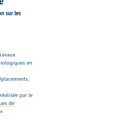
e
n sur les
travaux
hnologiques en
déplacements,
éalisée par le
ques de
 »
.