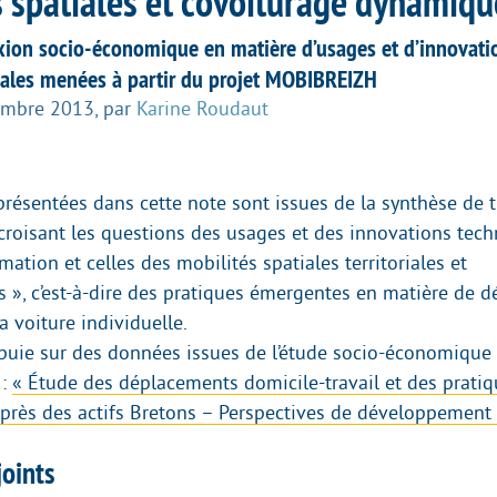
s spatiales et covoiturage dynamiqu
exion socio-économique en matière d’usages et d’innovatio
iales menées à partir du projet MOBIBREIZH
embre 2013
,
par
Karine Roudaut
 présentées dans cette note sont issues de la synthèse de 
croisant les questions des usages et des innovations tec
mation et celles des mobilités spatiales territoriales et
és », c’est-à-dire des pratiques émergentes en matière de 
la voiture individuelle.
ppuie sur des données issues de l’étude socio-économique r
 :
« Étude des déplacements domicile-travail et des prati
près des actifs Bretons – Perspectives de développement
oints