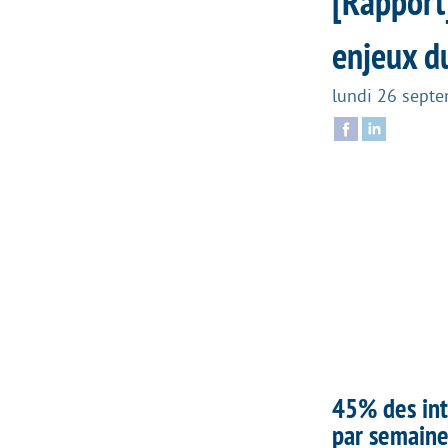
[Rapport
enjeux d
lundi 26 sept
45%
des int
par semaine