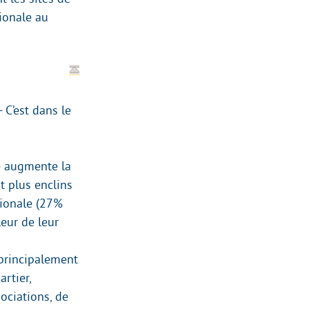
tionale au
 C’est dans le
le augmente la
t plus enclins
tionale (27%
leur de leur
 principalement
artier,
sociations, de