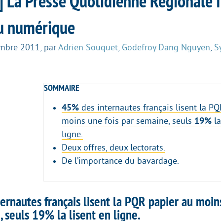
] La Presse Quotidienne Régionale 
u numérique
embre 2011
,
par
Adrien Souquet
,
Godefroy Dang Nguyen
,
S
SOMMAIRE
45%
des internautes français lisent la P
moins une fois par semaine, seuls
19%
la
ligne.
Deux offres, deux lectorats.
De l’importance du bavardage.
ernautes français lisent la PQR papier au moin
, seuls
19%
la lisent en ligne.