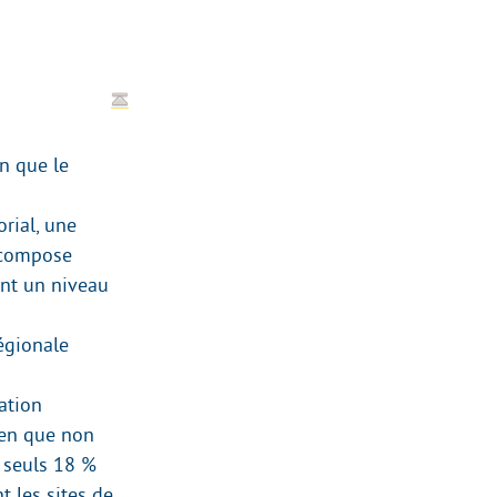
on que le
orial, une
e compose
ant un niveau
égionale
sation
bien que non
 seuls 18 %
t les sites de