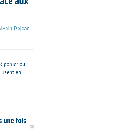
face aux
ylvain Dejean
QR papier au
 lisent en
s une fois