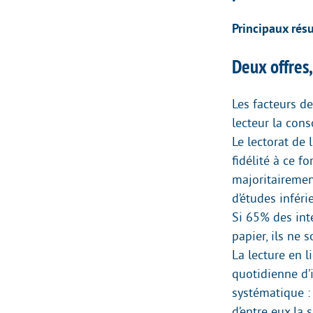
Principaux résu
Deux offres,
Les facteurs de
lecteur la con
Le lectorat de 
fidélité à ce f
majoritairemen
d’études inféri
Si 65% des int
papier, ils ne 
La lecture en li
quotidienne d’i
systématique :
d’entre eux la 