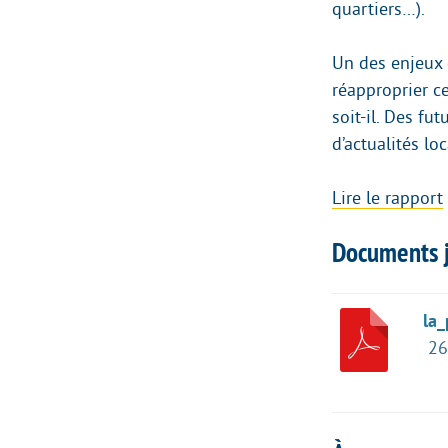
quartiers…).
Un des enjeux 
réapproprier ce
soit-il. Des fu
d’actualités l
Lire le rapport
Documents j
la
26