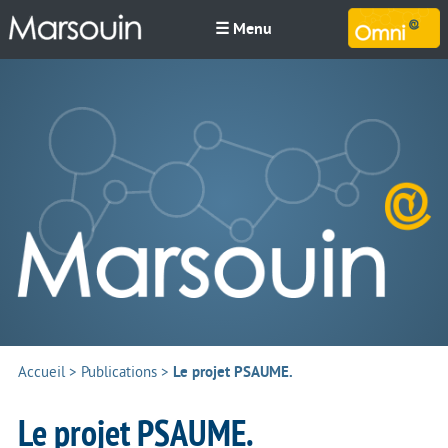
☰ Menu
M
Accueil
>
Publications
>
Le projet PSAUME.
Le projet PSAUME.