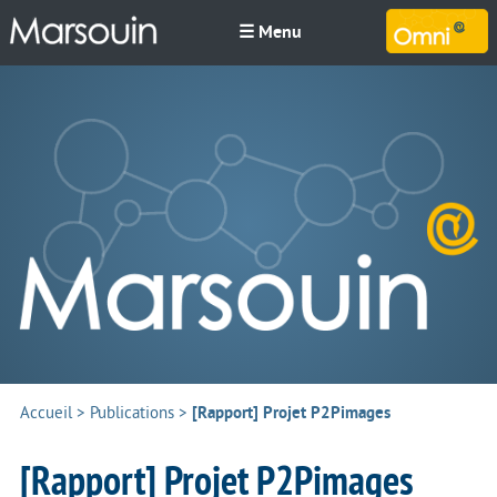
☰ Menu
M
Accueil
>
Publications
>
[Rapport] Projet P2Pimages
[Rapport] Projet P2Pimages