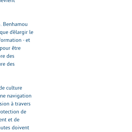
devient
 B. Benhamou
que d’élargir le
formation - et
 pour être
bre des
ure des
de culture
une navigation
sion à travers
rotection de
ent et de
autes doivent