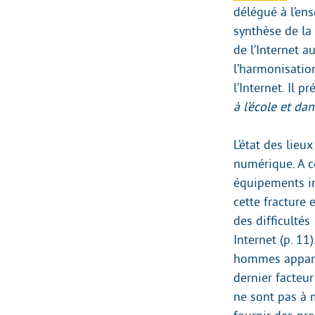
délégué à l’en
synthèse de la
de l’Internet a
l’harmonisation
l’Internet. Il 
à l’école et dan
L’état des lieu
numérique. A c
équipements in
cette fracture
des difficultés
Internet (p. 11)
hommes apparte
dernier facteur
ne sont pas à 