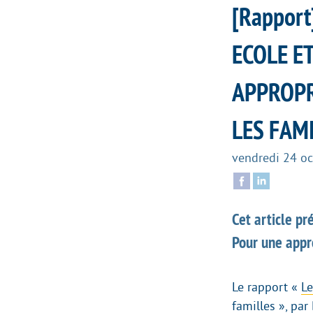
[Rapport
ECOLE E
APPROPRI
LES FAMI
vendredi 24 o
Cet article p
Pour une appro
Le rapport «
Le
familles »
, pa