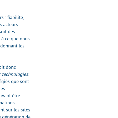
 : fiabilité,
es acteurs
soit des
r à ce que nous
r donnant les
oit donc
s technologies
.
légiés que sont
des
uvant être
rmations
t sur les sites
le génération de