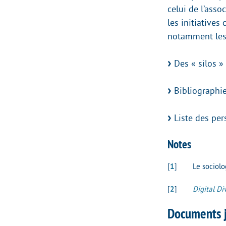
celui de l’ass
les initiatives
notamment les 
Des « silos » 
Bibliographi
Liste des per
Notes
[
1
]
Le sociolo
[
2
]
Digital Di
Documents j