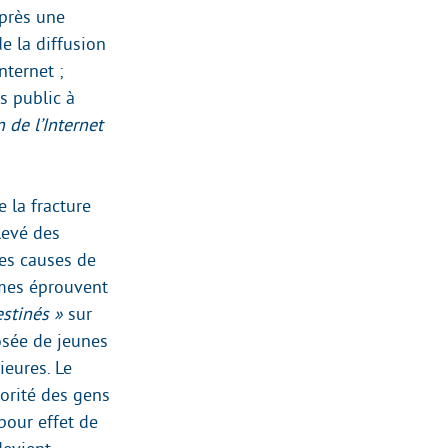
Après une
e la diffusion
nternet ;
ès public à
 de l’Internet
 la fracture
levé des
des causes de
mmes éprouvent
estinés »
sur
sée de jeunes
eures. Le
jorité des gens
pour effet de