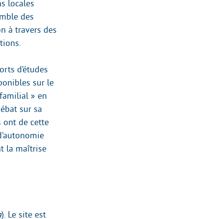
ns locales
semble des
on à travers des
tions.
orts d’études
onibles sur le
familial » en
ébat sur sa
 ont de cette
 d’autonomie
t la maîtrise
a
). Le site est