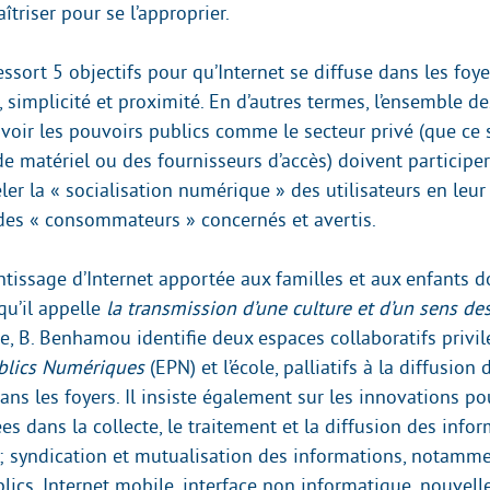
triser pour se l’approprier.
essort 5 objectifs pour qu’Internet se diffuse dans les foyers
té, simplicité et proximité. En d’autres termes, l’ensemble d
avoir les pouvoirs publics comme le secteur privé (que ce 
de matériel ou des fournisseurs d’accès) doivent participe
er la « socialisation numérique » des utilisateurs en leu
des « consommateurs » concernés et avertis.
entissage d’Internet apportée aux familles et aux enfants d
 qu’il appelle
la transmission d’une culture et d’un sens de
he, B. Benhamou identifie deux espaces collaboratifs privi
blics Numériques
(EPN) et l’école, palliatifs à la diffusion 
ns les foyers. Il insiste également sur les innovations po
s dans la collecte, le traitement et la diffusion des info
 syndication et mutualisation des informations, notammen
lics, Internet mobile, interface non informatique, nouvel