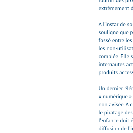
fournir des pr
extrêmement dif
A l’instar de s
souligne que pl
fossé entre les
les non-utilisa
comblée. Elle s
internautes act
produits access
Un dernier élé
« numérique » 
non avisée. A c
le piratage de
l’enfance doit 
diffusion de l’