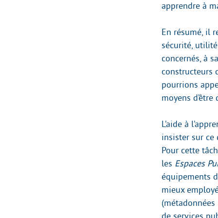
apprendre à maî
En résumé, il r
sécurité, utili
concernés, à s
constructeurs 
pourrions appel
moyens d’être 
L’aide à l’appr
insister sur ce
Pour cette tâc
les
Espaces Pu
équipements da
mieux employée
(métadonnées ;
de services pub