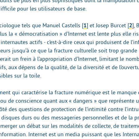
oduits de plus en plus sophistiqués dont la manipulation 
ficile pour les utilisateurs de base.
ociologue tels que Manuel Castells
[
1
]
et Josep Burcet
[
2
]
,
us la « démocratisation » d’Internet est lente plus elle ris
 internautes actifs - c’est-à-dire ceux qui produisent de l’in
teurs jusqu’à ce que la fracture culturelle soit trop grande
erait un frein à l’appropriation d’Internet, limitant le nom
ifs, aux dépens de la qualité, de la diversité et de l’ouvert
ibles sur la toile.
ment qui caractérise la fracture numérique est le manque 
ou de conscience quant aux « dangers » que représente 
ôté des questions de protection de l’intimité contre l’intru
s disques durs ou des messageries personnelles et de la p
émerger un débat sur les modalités de collecte, de traitem
information. Internet est un media puissant que les Intern