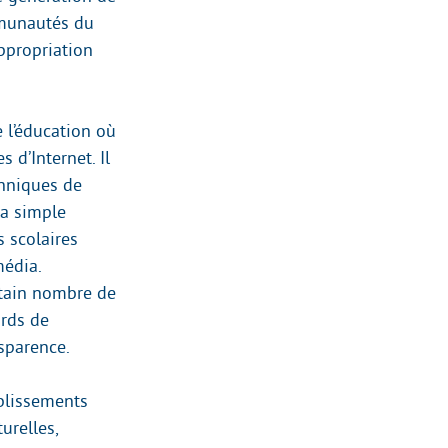
mmunautés du
ppropriation
 l’éducation où
d’Internet. Il
chniques de
la simple
 scolaires
média.
ertain nombre de
ards de
nsparence.
blissements
urelles,