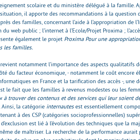
seignement scolaire et du ministère délégué à la famille. 
 situation, il apporte des recommandations à la question d
uprès des familles, concernant l’aide à l’appropriation de l’I
 du web public ; l’internet à l’Ecole/Projet Proxima ; l’acc
présente également le projet
Proxima Pour une appropriation
s les familles.
x revient notamment l’importance des aspects qualitatifs de
ôté du facteur économique, - notamment le coût encore é
formatiques en France et la tarification des accès -, une 
 est le fait que les familles à revenus modestes ou les fe
« à trouver des contenus et des services qui leur soient d
. Ainsi, la catégorie
internautes
est essentiellement compo
nant à des CSP (catégories socioprofessionnelles) supéri
 d’exclusion est lié à l’évolution des techniques que la ma
même de maîtriser. La recherche de la performance aurait 