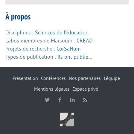
À propos
Disciplines :
Sciences de l’éducation
Labos membres de Marsouin :
CREAD
Projets de recherche :
CorSaNum
Types de publication :
Ils ont publié...
Présentation
Conférences
Nos partenaires
L’équipe
Mentions légales
Espace privé