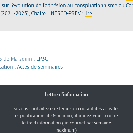
 sur l’évolution de l’adhésion au conspirationnisme au Ca
(2021-2025), Chaire UNESCO-PREV :
lire
 de Marsouin :
LP3C
cation :
Actes de séminaires
Lettre d’information
Si vous souhaitez être tenue au courant des activités
et publications de Marsouin, abonnez-vous à notre
lettre d’information (un courriel par semaine
maximum).