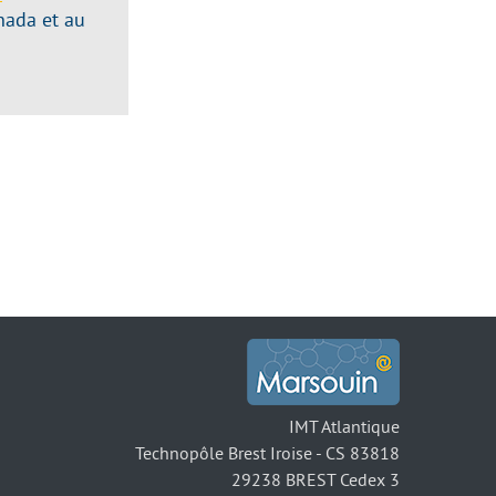
nada et au
IMT Atlantique
Technopôle Brest Iroise - CS 83818
29238 BREST Cedex 3