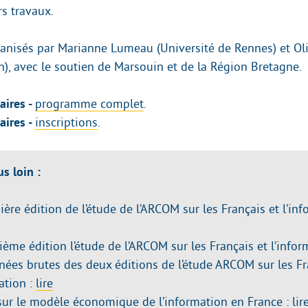
rs travaux.
anisés par Marianne Lumeau (Université de Rennes) et Oli
n), avec le soutien de Marsouin et de la Région Bretagne.
aires -
programme complet
.
aires -
inscriptions
.
us loin :
ère édition de l’étude de l’ARCOM sur les Français et l’inf
ème édition l’étude de l’ARCOM sur les Français et l’infor
nées brutes des deux éditions de l’étude ARCOM sur les Fr
ation :
lire
 sur le modèle économique de l’information en France :
lir