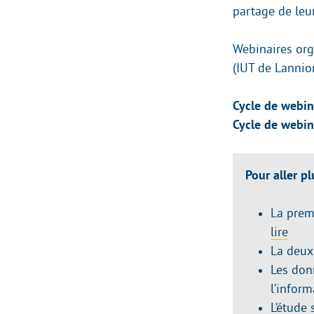
partage de leu
Webinaires org
(IUT de Lannio
Cycle de webin
Cycle de webin
Pour aller pl
La premi
lire
La deuxi
Les don
l’inform
L’étude