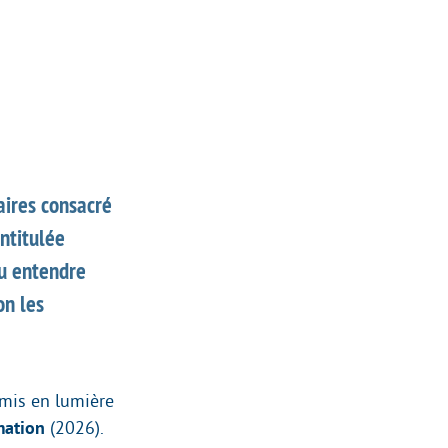
aires consacré
intitulée
pu entendre
on les
 mis en lumière
rmation
(2026).