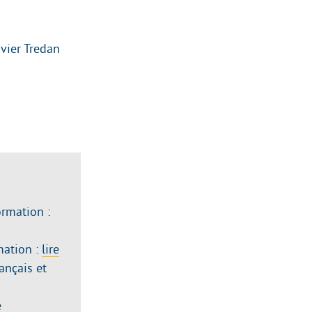
vier Tredan
ormation :
mation :
lire
ançais et
e