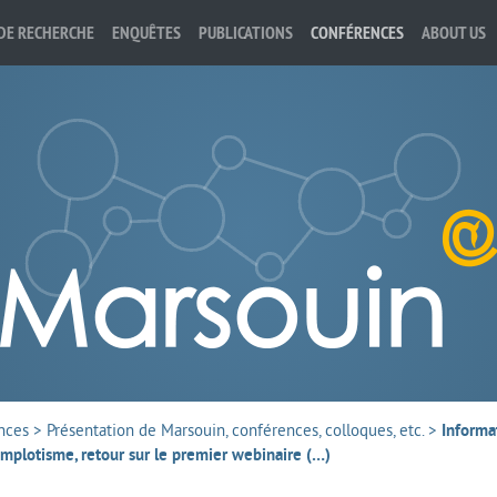
DE RECHERCHE
ENQUÊTES
PUBLICATIONS
CONFÉRENCES
ABOUT US
nces
>
Présentation de Marsouin, conférences, colloques, etc.
>
Informa
omplotisme, retour sur le premier webinaire (…)