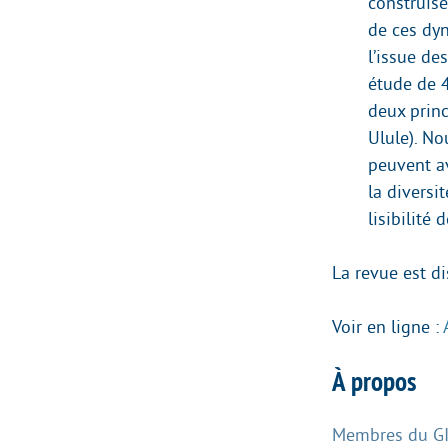
construise
de ces dyn
l’issue de
étude de 4
deux prin
Ulule). N
peuvent av
la diversi
lisibilité 
La revue est d
Voir en ligne :
À propos
Membres du GIS