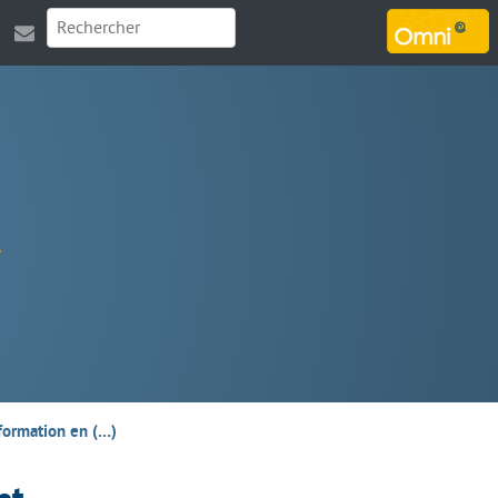
MARSOUIN.ORG
nformation en (…)