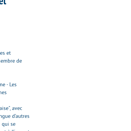
et
es et
 membre de
ne - Les
mes
aise", avec
ngue d’autres
 qui se