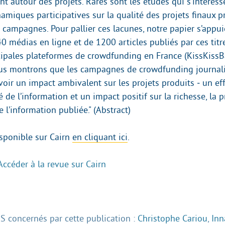
nt autour des projets. Rares sont les études qui s’intéress
amiques participatives sur la qualité des projets finaux p
s campagnes. Pour pallier ces lacunes, notre papier s’appu
0 médias en ligne et de 1200 articles publiés par ces titre
cipales plateformes de crowdfunding en France (KissKiss
ous montrons que les campagnes de crowdfunding journal
oir un impact ambivalent sur les projets produits ‒ un eff
té de l’information et un impact positif sur la richesse, la 
de l’information publiée." (Abstract)
isponible sur Cairn
en cliquant ici
.
Accéder à la revue sur Cairn
 concernés par cette publication :
Christophe Cariou
,
Inn