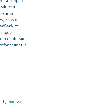
ent à l’impact
roduits à
ie sur une
s, issus des
BanBank et
istique
et négatif sur
profondeur et la
a Lyubareva