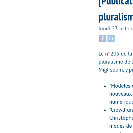
[Publica
pluralism
lundi 23 octob
Le n°205 de la
pluralisme de l
M@rsouin, y pu
"Modèles é
nouveaux e
numérique
"Crowdfund
Christophe
modes de 