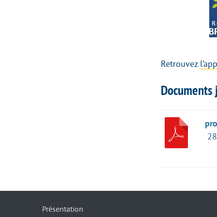
Retrouvez
l’ap
Documents j
pr
28
Présentation