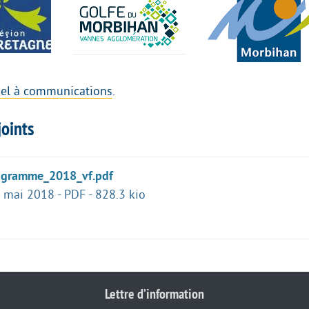
pel à communications
.
oints
ogramme_2018_vf.pdf
 mai 2018
-
PDF
-
828.3 kio
Lettre d’information