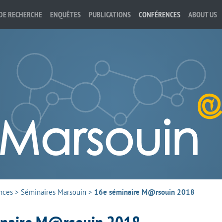
DE RECHERCHE
ENQUÊTES
PUBLICATIONS
CONFÉRENCES
ABOUT US
nces
>
Séminaires Marsouin
>
16e séminaire M@rsouin 2018