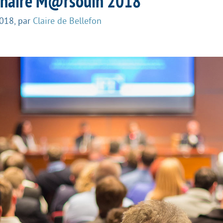
inaire M@rsouin 2018
2018
,
par
Claire de Bellefon