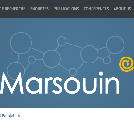
DE RECHERCHE
ENQUÊTES
PUBLICATIONS
CONFÉRENCES
ABOUT US
 Farajallah