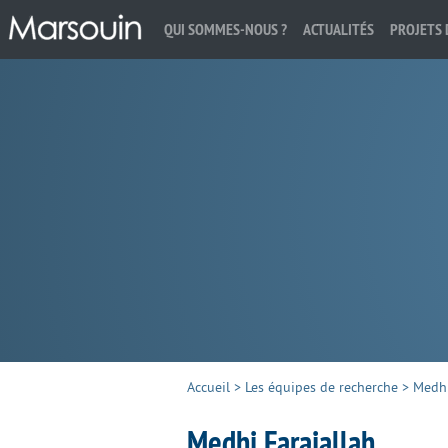
QUI SOMMES-NOUS ?
ACTUALITÉS
PROJETS 
Rechercher :
Accueil
>
Les équipes de recherche
>
Medhi
Medhi Farajallah