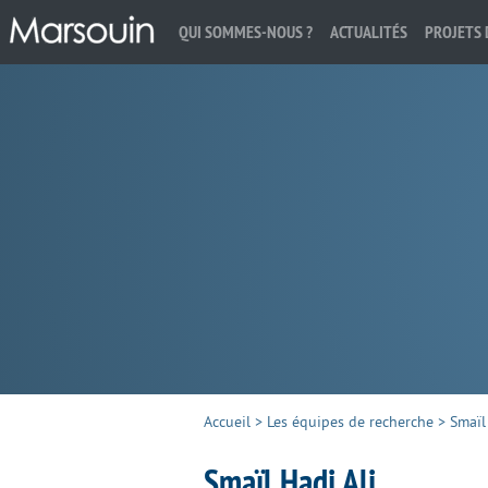
QUI SOMMES-NOUS ?
ACTUALITÉS
PROJETS 
Rechercher :
Accueil
>
Les équipes de recherche
>
Smaïl
Smaïl Hadj Ali