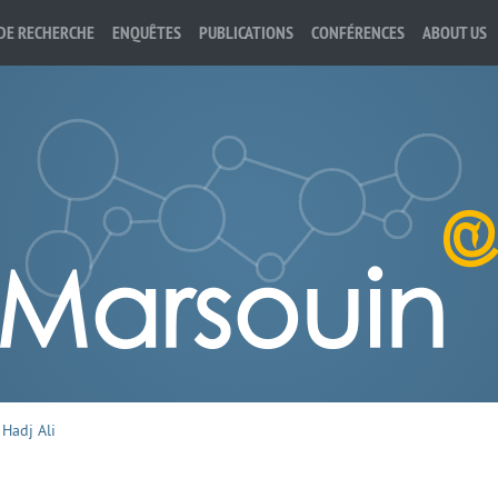
DE RECHERCHE
ENQUÊTES
PUBLICATIONS
CONFÉRENCES
ABOUT US
 Hadj Ali