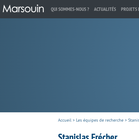
QUI SOMMES-NOUS ?
ACTUALITÉS
PROJETS 
Rechercher :
Accueil
>
Les équipes de recherche
>
Stani
Stanislas Frécher