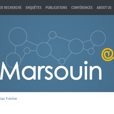
DE RECHERCHE
ENQUÊTES
PUBLICATIONS
CONFÉRENCES
ABOUT US
slas Frécher