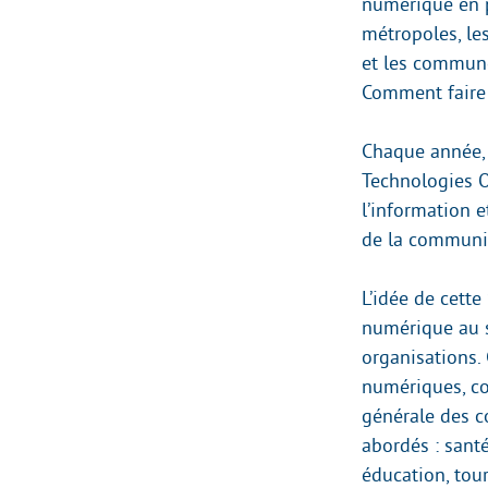
numérique en p
métropoles, le
et les communes
Comment faire p
Chaque année, 
Technologies O
l’information e
de la communic
L’idée de cett
numérique au s
organisations.
numériques, co
générale des c
abordés : santé
éducation, to