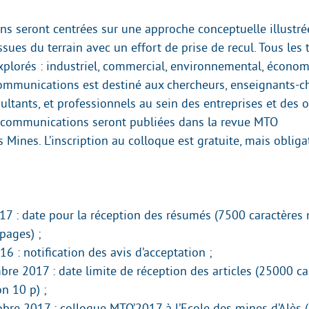
ons seront centrées sur une approche conceptuelle illustré
sues du terrain avec un effort de prise de recul. Tous les 
xplorés : industriel, commercial, environnemental, économi
 communications est destiné aux chercheurs, enseignants-c
ultants, et professionnels au sein des entreprises et des o
 communications seront publiées dans la revue MTO
 Mines. L’inscription au colloque est gratuite, mais obliga
7 : date pour la réception des résumés (7500 caractères 
pages) ;
16 : notification des avis d’acceptation ;
re 2017 : date limite de réception des articles (25000 c
on 10 p) ;
obre 2017 : colloque MTO’2017 à l’Ecole des mines d’Alès (