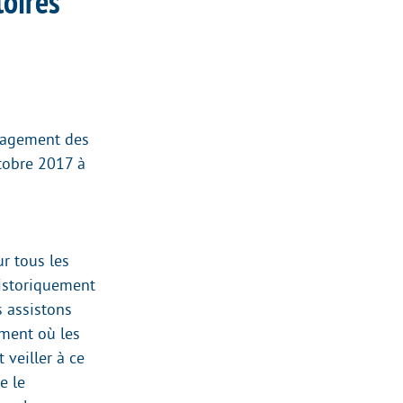
toires
nagement des
ctobre 2017 à
r tous les
historiquement
s assistons
ment où les
veiller à ce
e le