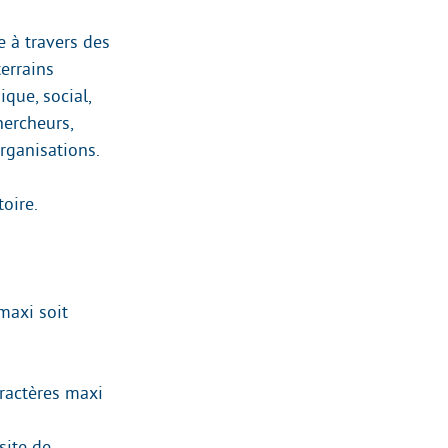
e à travers des
terrains
que, social,
hercheurs,
rganisations.
toire.
maxi soit
aractères maxi
site de