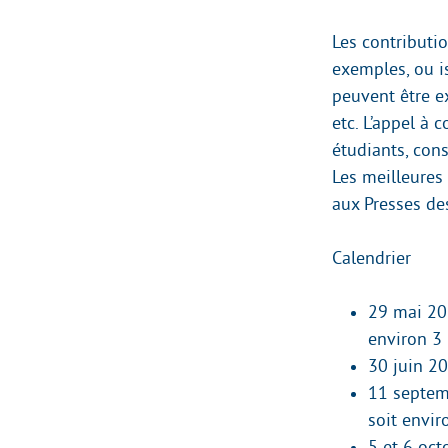
Les contributi
exemples, ou is
peuvent être e
etc. L’appel à
étudiants, cons
Les meilleures
aux Presses des
Calendrier
29 mai 201
environ 3 
30 juin 20
11 septemb
soit envir
5 et 6 oct