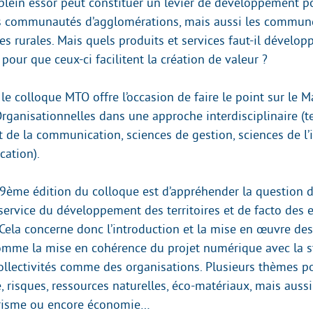
lein essor peut constituer un levier de développement po
s communautés d’agglomérations, mais aussi les commune
 rurales. Mais quels produits et services faut-il développ
our que ceux-ci facilitent la création de valeur ?
le colloque MTO offre l’occasion de faire le point sur le
rganisationnelles dans une approche interdisciplinaire (
t de la communication, sciences de gestion, sciences de l’
ation).
e 9ème édition du colloque est d’appréhender la question d
ervice du développement des territoires et de facto des e
 Cela concerne donc l’introduction et la mise en œuvre de
mme la mise en cohérence du projet numérique avec la s
ollectivités comme des organisations. Plusieurs thèmes po
, risques, ressources naturelles, éco-matériaux, mais aussi
urisme ou encore économie…