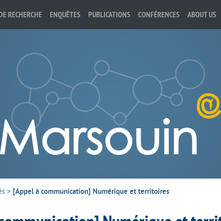
DE RECHERCHE
ENQUÊTES
PUBLICATIONS
CONFÉRENCES
ABOUT US
és
>
[Appel à communication] Numérique et territoires