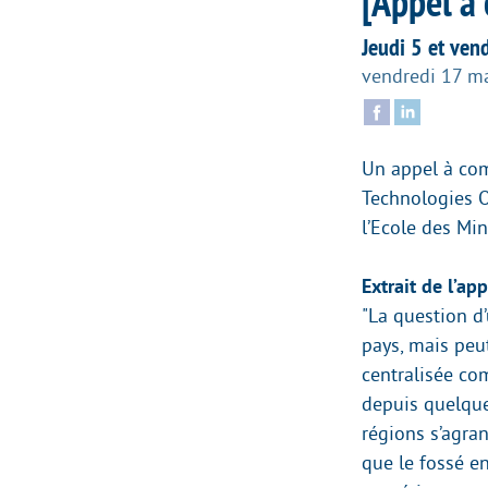
[Appel à
Jeudi 5 et ven
vendredi 17 m
Un appel à co
Technologies O
l’Ecole des Min
Extrait de l’ap
"La question d
pays, mais peut
centralisée co
depuis quelqu
régions s’agra
que le fossé en