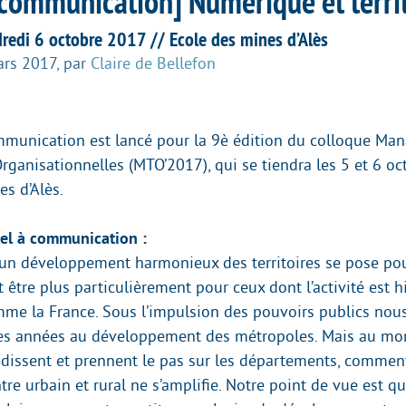
 communication] Numérique et terri
dredi 6 octobre 2017 // Ecole des mines d’Alès
ars 2017
,
par
Claire de Bellefon
mmunication est lancé pour la 9è édition du colloque Ma
rganisationnelles (MTO’2017), qui se tiendra les 5 et 6 o
es d’Alès.
pel à communication :
’un développement harmonieux des territoires se pose pou
 être plus particulièrement pour ceux dont l’activité est 
mme la France. Sous l’impulsion des pouvoirs publics nou
es années au développement des métropoles. Mais au mo
ndissent et prennent le pas sur les départements, comment 
tre urbain et rural ne s’amplifie. Notre point de vue est qu