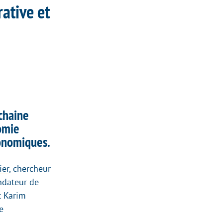
ative et
chaine
omie
onomiques.
ier
, chercheur
ndateur de
t Karim
e