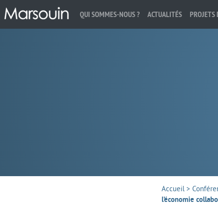
QUI SOMMES-NOUS ?
ACTUALITÉS
PROJETS 
Rechercher :
Accueil
>
Confére
l’économie collab