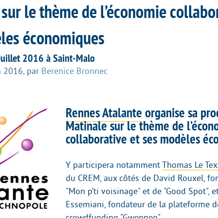
sur le thème de l’économie collabor
les économiques
Juillet 2016 à Saint-Malo
n 2016
,
par
Berenice Bronnec
Rennes Atalante
organise sa pro
Matinale sur le thème de l’écon
collaborative et ses modèles éc
Y participera notamment
Thomas Le Tex
du CREM, aux côtés de David Rouxel, fo
"Mon p’ti voisinage" et de "Good Spot", e
Essemiani, fondateur de la plateforme d
crowdfunding "Gwenneg".