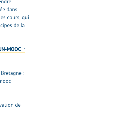
endre
gée dans
es cours, qui
cipes de la
r FUN-MOOC
:
 Bretagne :
-mooc-
vation de