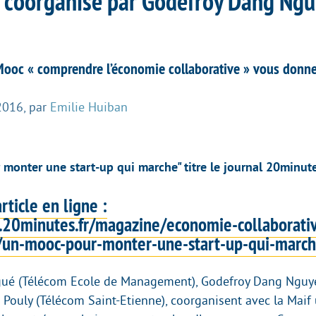
coorganisé par Godefroy Dang Ngu
ooc « comprendre l’économie collaborative » vous donne 
2016
,
par
Emilie Huiban
monter une start-up qui marche" titre le journal 20minute
article en ligne :
20minutes.fr/magazine/economie-collaborativ
f/un-mooc-pour-monter-une-start-up-qui-mar
agué (Télécom Ecole de Management), Godefroy Dang Nguy
n Pouly (Télécom Saint-Etienne), coorganisent avec la Mai