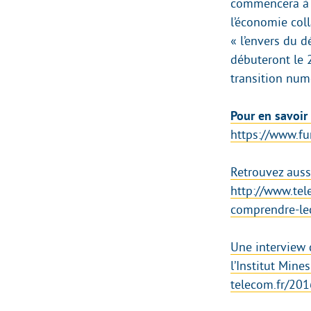
commencera à 
l’économie col
« l’envers du d
débuteront le 
transition num
Pour en savoir
https://www.f
Retrouvez aussi
http://www.te
comprendre-le
Une interview
l’Institut Mine
telecom.fr/201