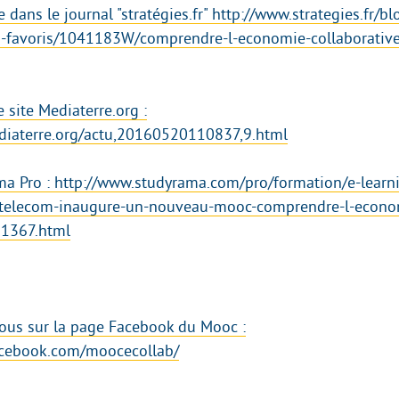
e dans le journal "stratégies.fr" http://www.strategies.fr/bl
s-favoris/1041183W/comprendre-l-economie-collaborative
e site Mediaterre.org :
diaterre.org/actu,20160520110837,9.html
ma Pro : http://www.studyrama.com/pro/formation/e-learn
s-telecom-inaugure-un-nouveau-mooc-comprendre-l-econo
21367.html
vous sur la page Facebook du Mooc :
acebook.com/moocecollab/