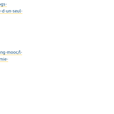
ogs-
-d-un-seul-
ing-mooc/l-
mie-