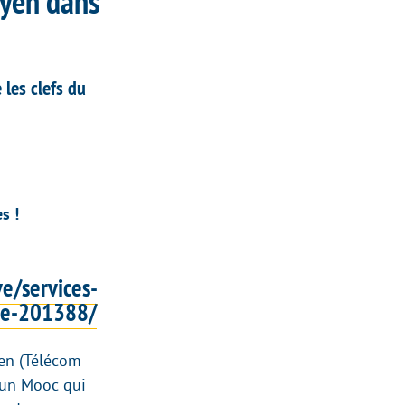
yen dans
les clefs du
s !
e/services-
che-201388/
en (Télécom
f un Mooc qui