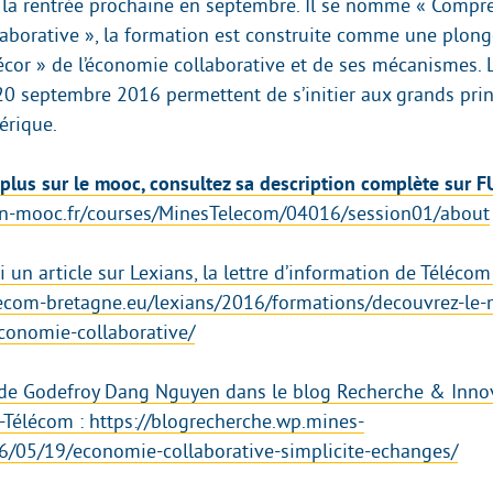
la rentrée prochaine en septembre. Il se nomme « Compr
laborative », la formation est construite comme une plon
écor » de l’économie collaborative et de ses mécanismes. L
20 septembre 2016 permettent de s’initier aux grands prin
érique.
 plus sur le mooc, consultez sa description complète su
un-mooc.fr/courses/MinesTelecom/04016/session01/about
 un article sur Lexians, la lettre d’information de Télécom
lecom-bretagne.eu/lexians/2016/formations/decouvrez-le
conomie-collaborative/
 de Godefroy Dang Nguyen dans le blog Recherche & Inno
s-Télécom : https://blogrecherche.wp.mines-
6/05/19/economie-collaborative-simplicite-echanges/