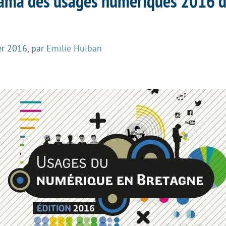
ama des usages numériques 2016 d
er 2016
,
par
Emilie Huiban