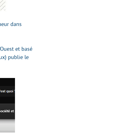
neur dans
’Ouest et basé
x) publie le