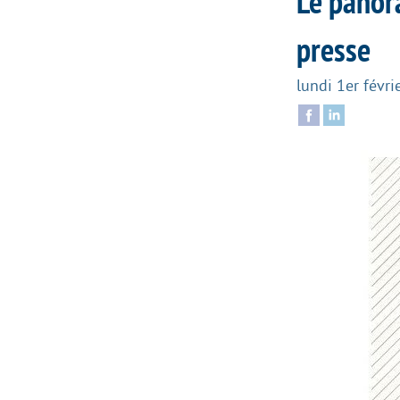
Le panor
presse
lundi 1er févri