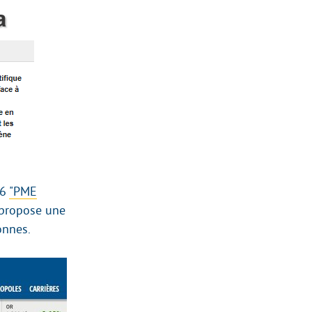
16
"PME
r propose une
onnes.